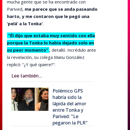
mucha gente que se ha encontrado con
Parived,
me parece que se anda paseando
harto, y me contaron que le pegó una
‘pelá’ a la Tonka
“.
“Él dijo que estaba muy sentido con ella
porque la Tonka lo había dejado solo en
su peor momento”
, detalló. Incrédulo ante
la revelación, su colega Manu González
replicó: “¿Y qué quiere?”.
Lee también...
Polémico GPS
habría sido la
lápida del amor
entre Tonka y
Parived: "Le
pegaron la PLR"