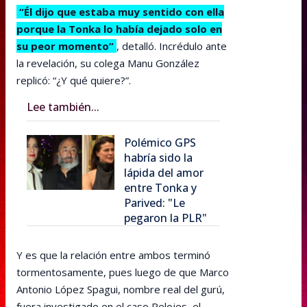
“Él dijo que estaba muy sentido con ella
porque la Tonka lo había dejado solo en
su peor momento”
, detalló. Incrédulo ante
la revelación, su colega Manu González
replicó: “¿Y qué quiere?”.
Lee también...
Polémico GPS
habría sido la
lápida del amor
entre Tonka y
Parived: "Le
pegaron la PLR"
Y es que la relación entre ambos terminó
tormentosamente, pues luego de que Marco
Antonio López Spagui, nombre real del gurú,
fuera investigado en el caso Relojes, el