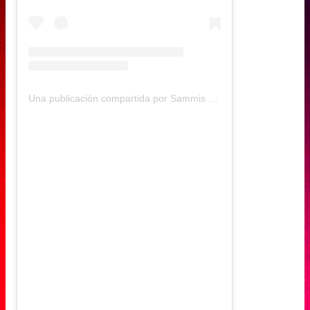
Una publicación compartida por Sammis Reyes (@sammisreyes)