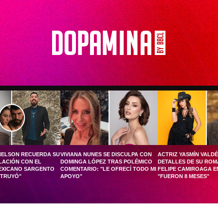
HELSON RECUERDA SU
VIVIANA NUNES SE DISCULPA CON
ACTRIZ YASMÍN VALD
LACIÓN CON EL
DOMINGA LÓPEZ TRAS POLÉMICO
DETALLES DE SU RO
EXICANO SARGENTO
COMENTARIO: "LE OFRECÍ TODO MI
FELIPE CAMIROAGA EN
STRUYÓ"
APOYO"
"FUERON 8 MESES"