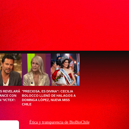
ÉS REVELARÁ
"PRECIOSA, ES DIVINA": CECILIA
MANCE CON
BOLOCCO LLENÓ DE HALAGOS A
 ’VCTEX’:
DOMINGA LÓPEZ, NUEVA MISS
CHILE
Ética y transparencia de BioBioChile