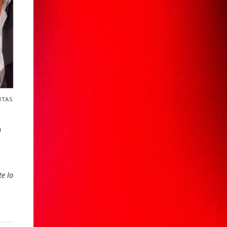
ITAS
n
e lo