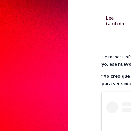
Lee
también...
De manera info
yo, ese huevó
“Yo creo que
para ser sinc