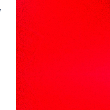
á
e
i…