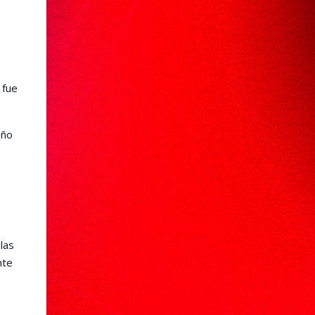
 fue
ño
las
nte