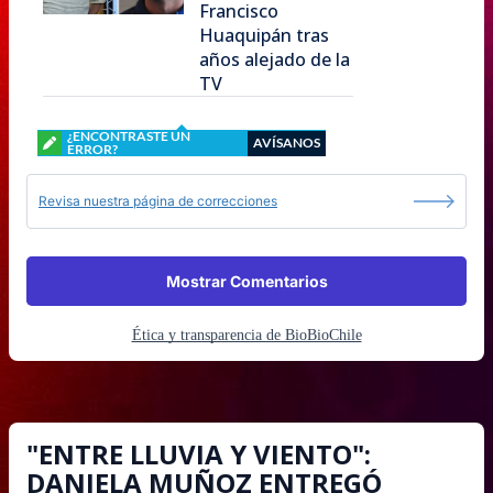
Francisco
Huaquipán tras
años alejado de la
TV
¿ENCONTRASTE UN
AVÍSANOS
ERROR?
Revisa nuestra página de correcciones
Mostrar Comentarios
Ética y transparencia de BioBioChile
"ENTRE LLUVIA Y VIENTO":
DANIELA MUÑOZ ENTREGÓ