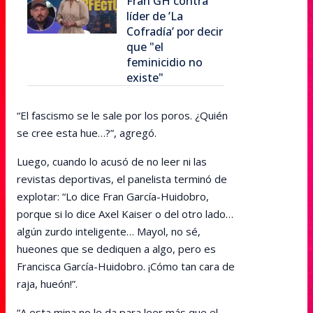
Fran GH contra
líder de ’La
Cofradía’ por decir
que "el
feminicidio no
existe"
“El fascismo se le sale por los poros. ¿Quién
se cree esta hue…?”, agregó.
Luego, cuando lo acusó de no leer ni las
revistas deportivas, el panelista terminó de
explotar: “Lo dice Fran García-Huidobro,
porque si lo dice Axel Kaiser o del otro lado…
algún zurdo inteligente… Mayol, no sé,
hueones que se dediquen a algo, pero es
Francisca García-Huidobro. ¡Cómo tan cara de
raja, hueón!”.
“A esta mina no le da para leer más que el