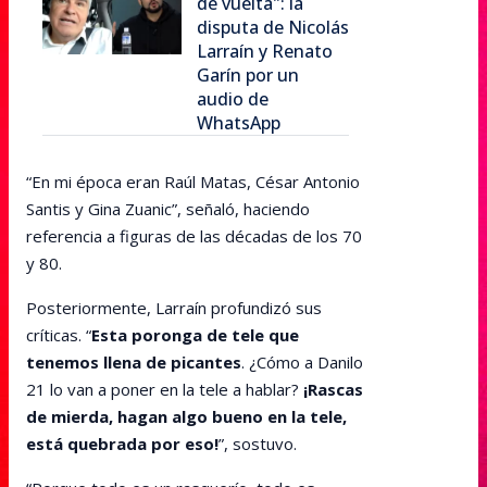
de vuelta": la
disputa de Nicolás
Larraín y Renato
Garín por un
audio de
WhatsApp
“En mi época eran Raúl Matas, César Antonio
Santis y Gina Zuanic”, señaló, haciendo
referencia a figuras de las décadas de los 70
y 80.
Posteriormente, Larraín profundizó sus
críticas. “
Esta poronga de tele que
tenemos llena de picantes
. ¿Cómo a Danilo
21 lo van a poner en la tele a hablar?
¡Rascas
de mierda, hagan algo bueno en la tele,
está quebrada por eso!
”, sostuvo.