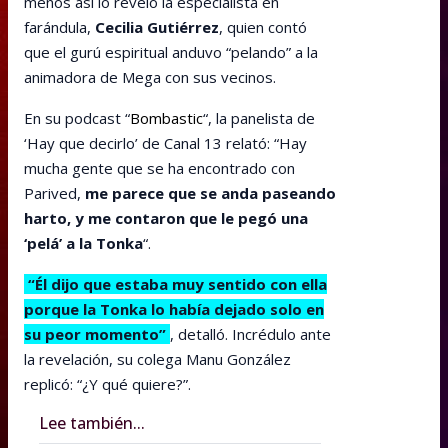
menos así lo reveló la especialista en
farándula,
Cecilia Gutiérrez
, quien contó
que el gurú espiritual anduvo “pelando” a la
animadora de Mega con sus vecinos.
En su podcast “
Bombastic
“, la panelista de
‘Hay que decirlo’ de Canal 13 relató: “Hay
mucha gente que se ha encontrado con
Parived,
me parece que se anda paseando
harto, y me contaron que le pegó una
‘pelá’ a la Tonka
“.
“Él dijo que estaba muy sentido con ella
porque la Tonka lo había dejado solo en
su peor momento”
, detalló. Incrédulo ante
la revelación, su colega Manu González
replicó: “¿Y qué quiere?”.
Lee también...