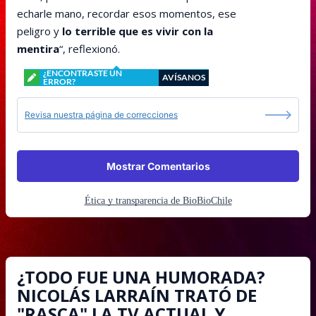
echarle mano, recordar esos momentos, ese
peligro y
lo terrible que es vivir con la
mentira
“, reflexionó.
¿ENCONTRASTE UN
AVÍSANOS
ERROR?
Revisa nuestra página de correcciones
Mostrar Comentarios
Ética y transparencia de BioBioChile
¿TODO FUE UNA HUMORADA?
NICOLÁS LARRAÍN TRATÓ DE
"RASCA" LA TV ACTUAL Y