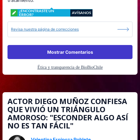
tratamiento.
¿ENCONTRASTE UN
AVÍSANOS
ERROR?
Revisa nuestra página de correcciones
Mostrar Comentarios
Ética y transparencia de BioBioChile
ACTOR DIEGO MUÑOZ CONFIESA
QUE VIVIÓ UN TRIÁNGULO
AMOROSO: "ESCONDER ALGO ASÍ
NO ES TAN FÁCIL"
Valentina Espinoza Poblete