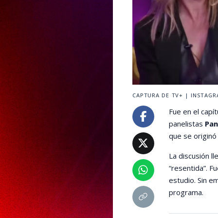
CAPTURA DE TV+ | INSTAG
Fue en el capí
panelistas
Pan
que se originó
La discusión l
“resentida”. Fu
estudio. Sin e
programa.