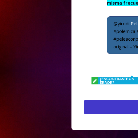
misma frecue
@yirodi
Pel
#polemica
#peleaconp
original – Y
¿ENCONTRASTE UN
ERROR?