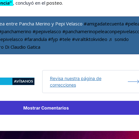
ncia”
, concluyó en el
posteo
.
ea entre Pancha Merino y Pepi Velasco
#amigadatecuenta
#pele
#panchamerino
#pepivelasco
#panchamerinopeleaconpepivelasc
epivelasco
#farandula
#fyp
#tele
#viraltiktokvideo
♬ sonido
iro Di Claudio Gatica
Revisa nuestra página de
AVÍSANOS
correcciones
Mostrar Comentarios