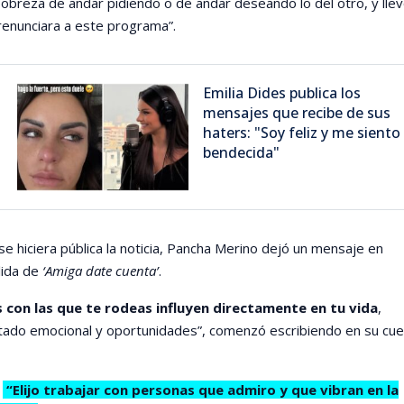
 pobreza de andar pidiendo o de andar deseando lo del otro, y llev
renunciara a este programa”.
Emilia Dides publica los
mensajes que recibe de sus
haters: "Soy feliz y me siento
bendecida"
e hiciera pública la noticia, Pancha Merino dejó un mensaje en
lida de
‘Amiga date cuenta’
.
 con las que te rodeas influyen directamente en tu vida
,
tado emocional y oportunidades”, comenzó escribiendo en su cue
:
“Elijo trabajar con personas que admiro y que vibran en la