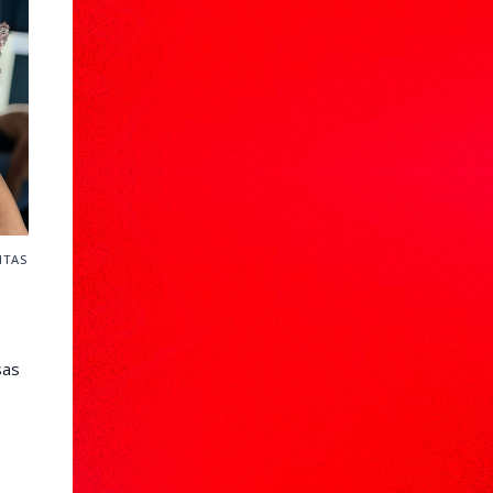
ITAS
sas