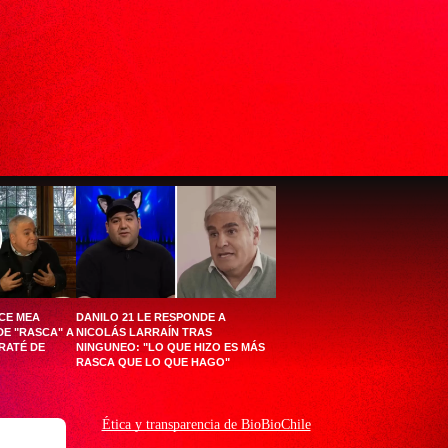
CE MEA
DANILO 21 LE RESPONDE A
DE "RASCA" A
NICOLÁS LARRAÍN TRAS
RATÉ DE
NINGUNEO: "LO QUE HIZO ES MÁS
RASCA QUE LO QUE HAGO"
Ética y transparencia de BioBioChile