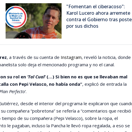
"Fomentan el ciberacoso":
Karol Lucero ahora arremete
contra el Gobierno tras post
por sus dichos
rrez
, a través de su cuenta de
Instagram
, reveló la noticia, donde
 panelista solo deja el mencionado programa y no el canal.
con su rol en
‘Tal Cual’
(…) Si bien no es que se llevaban mal
alla con Pepi Velasco, no había onda”
, explicó de entrada la
‘Plan Perfecto’
.
utiérrez, desde el interior del programa le explicaron que cuand
 su compañera “pobretona” se refería a “comentarios que recibió
tiempo de su compañera (Pepi Velasco), sobre la ropa, el
nto le pagaban, incluso la Pancha le llevó ropa regalada, a eso se