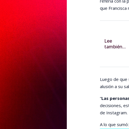
refería con la
que Francisca 
Lee
también...
Luego de que s
alusión a su sa
“
Las personas
decisiones, es
de Instagram.
A lo que sumó