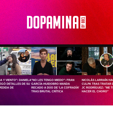
A Y VIENTO": DANIELA
"NO LES TENGO MIEDO": FRAN
NICOLÁS LARRAÍN HA
EGÓ DETALLES DE SU
GARCÍA-HUIDOBRO MANDA
CULPA TRAS TRATAR 
EDIDA DE
RECADO A DÚO DE ’LA COFRADÍA’
JC RODRÍGUEZ: "ME T
TRAS BRUTAL CRÍTICA
HACER EL CHORO"