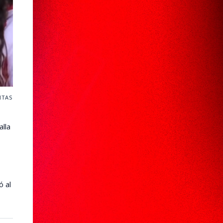
ITAS
lla
ó al