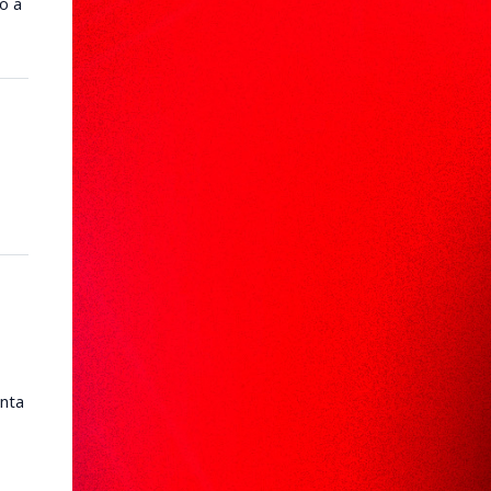
ó a
nta