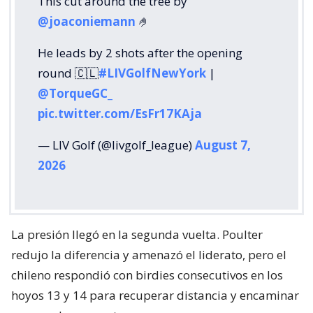
This cut around the tree by
@joaconiemann
🤌
He leads by 2 shots after the opening
round 🇨🇱
#LIVGolfNewYork
|
@TorqueGC_
pic.twitter.com/EsFr17KAja
— LIV Golf (@livgolf_league)
August 7,
2026
La presión llegó en la segunda vuelta. Poulter
redujo la diferencia y amenazó el liderato, pero el
chileno respondió con birdies consecutivos en los
hoyos 13 y 14 para recuperar distancia y encaminar