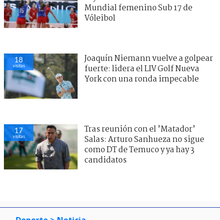
Mundial femenino Sub 17 de
Vóleibol
Joaquín Niemann vuelve a golpear
18
visitas
fuerte: lidera el LIV Golf Nueva
York con una ronda impecable
Tras reunión con el ’Matador’
17
visitas
Salas: Arturo Sanhueza no sigue
como DT de Temuco y ya hay 3
candidatos
Deporte
> Noticia