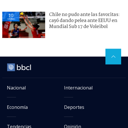
Chile no pudo ante las favoritas:
10
visitas
cayó dando pelea ante EEUU en
Mundial Sub 17 de Voleibol
Nacional
Internacional
Economía
Deportes
Tendencias
Opinión