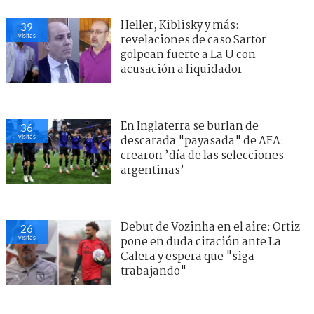
Heller, Kiblisky y más:
39
visitas
revelaciones de caso Sartor
golpean fuerte a La U con
acusación a liquidador
En Inglaterra se burlan de
36
visitas
descarada "payasada" de AFA:
crearon ’día de las selecciones
argentinas’
Debut de Vozinha en el aire: Ortiz
26
visitas
pone en duda citación ante La
Calera y espera que "siga
trabajando"