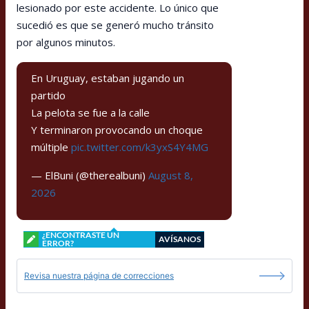
lesionado por este accidente. Lo único que
sucedió es que se generó mucho tránsito
por algunos minutos.
En Uruguay, estaban jugando un
partido
La pelota se fue a la calle
Y terminaron provocando un choque
múltiple
pic.twitter.com/k3yxS4Y4MG
— ElBuni (@therealbuni)
August 8,
2026
¿ENCONTRASTE UN
AVÍSANOS
ERROR?
Revisa nuestra página de correcciones