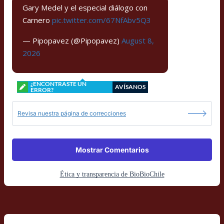
Gary Medel y el especial diálogo con
Carnero
pic.twitter.com/67NfAbv5Q3
— Pipopavez (@Pipopavez)
August 8,
2026
¿ENCONTRASTE UN
AVÍSANOS
ERROR?
Revisa nuestra página de correcciones
Mostrar Comentarios
Ética y transparencia de BioBioChile