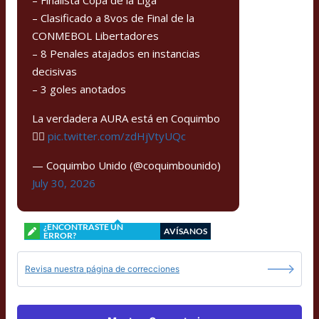
– Clasificado a 8vos de Final de la
CONMEBOL Libertadores
– 8 Penales atajados en instancias
decisivas
– 3 goles anotados
La verdadera AURA está en Coquimbo
🏴‍☠️
pic.twitter.com/zdHjVtyUQc
— Coquimbo Unido (@coquimbounido)
July 30, 2026
¿ENCONTRASTE UN
AVÍSANOS
ERROR?
Revisa nuestra página de correcciones