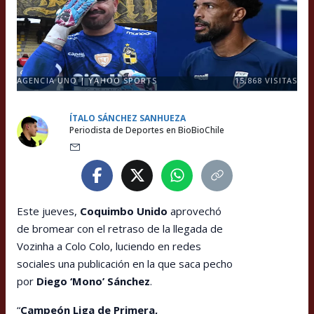
AGENCIA UNO | YAHOO SPORTS
15,868
VISITAS
ÍTALO SÁNCHEZ SANHUEZA
Periodista de Deportes en BioBioChile
Este jueves,
Coquimbo Unido
aprovechó
de bromear con el retraso de la llegada de
Vozinha a Colo Colo, luciendo en redes
sociales una publicación en la que saca pecho
por
Diego ‘Mono’ Sánchez
.
“
Campeón Liga de Primera,