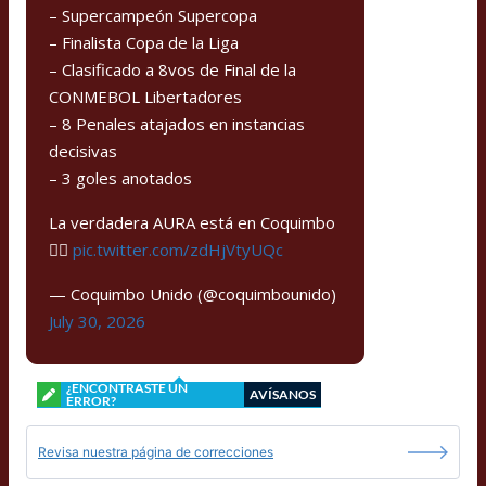
– Supercampeón Supercopa
– Finalista Copa de la Liga
– Clasificado a 8vos de Final de la
CONMEBOL Libertadores
– 8 Penales atajados en instancias
decisivas
– 3 goles anotados
La verdadera AURA está en Coquimbo
🏴‍☠️
pic.twitter.com/zdHjVtyUQc
— Coquimbo Unido (@coquimbounido)
July 30, 2026
¿ENCONTRASTE UN
AVÍSANOS
ERROR?
Revisa nuestra página de correcciones