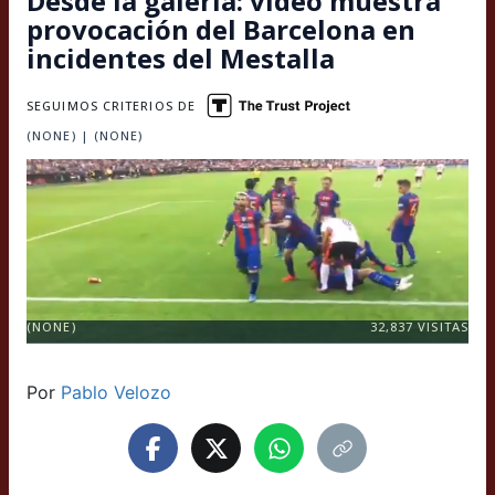
Desde la galería: video muestra
provocación del Barcelona en
incidentes del Mestalla
SEGUIMOS CRITERIOS DE
(NONE) | (NONE)
(NONE)
32,837
VISITAS
Por
Pablo Velozo