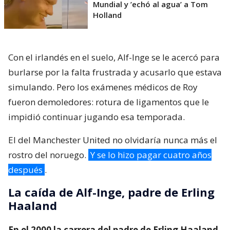
Mundial y ’echó al agua’ a Tom
Holland
Con el irlandés en el suelo, Alf-Inge se le acercó para
burlarse por la falta frustrada y acusarlo que estava
simulando. Pero los exámenes médicos de Roy
fueron demoledores: rotura de ligamentos que le
impidió continuar jugando esa temporada.
El del Manchester United no olvidaría nunca más el
rostro del noruego.
Y se lo hizo pagar cuatro años
después
.
La caída de Alf-Inge, padre de Erling
Haaland
En el 2000 la carrera del padre de Erling Haaland