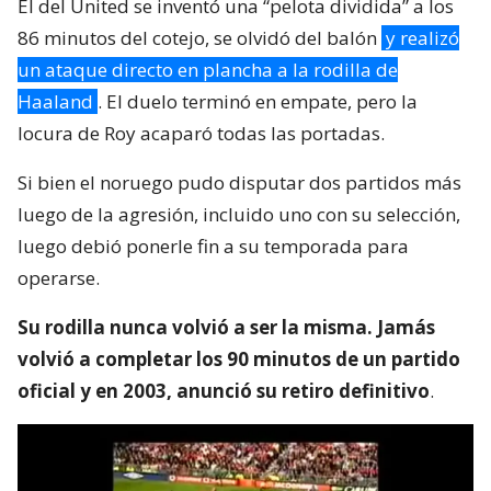
El del United se inventó una “pelota dividida” a los
86 minutos del cotejo, se olvidó del balón
y realizó
un ataque directo en plancha a la rodilla de
Haaland
. El duelo terminó en empate, pero la
locura de Roy acaparó todas las portadas.
Si bien el noruego pudo disputar dos partidos más
luego de la agresión, incluido uno con su selección,
luego debió ponerle fin a su temporada para
operarse.
Su rodilla nunca volvió a ser la misma. Jamás
volvió a completar los 90 minutos de un partido
oficial y en 2003, anunció su retiro definitivo
.