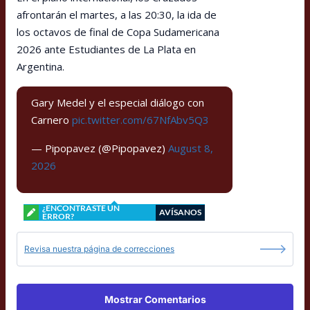
afrontarán el martes, a las 20:30, la ida de
los octavos de final de Copa Sudamericana
2026 ante Estudiantes de La Plata en
Argentina.
Gary Medel y el especial diálogo con
Carnero
pic.twitter.com/67NfAbv5Q3
— Pipopavez (@Pipopavez)
August 8,
2026
¿ENCONTRASTE UN
AVÍSANOS
ERROR?
Revisa nuestra página de correcciones
Mostrar Comentarios