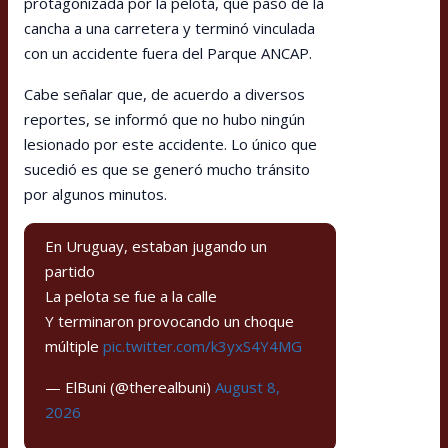
protagonizada por la pelota, que pasó de la
cancha a una carretera y terminó vinculada
con un accidente fuera del Parque ANCAP.
Cabe señalar que, de acuerdo a diversos
reportes, se informó que no hubo ningún
lesionado por este accidente. Lo único que
sucedió es que se generó mucho tránsito
por algunos minutos.
En Uruguay, estaban jugando un
partido
La pelota se fue a la calle
Y terminaron provocando un choque
múltiple
pic.twitter.com/k3yxS4Y4MG
— ElBuni (@therealbuni)
August 8,
2026