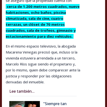
se aseguró que la propiedad cuenta con
cerca de 1.200 metros cuadrados, nueve
habitaciones, ocho baños, piscina
climatizada, sala de cine, cuatro
terrazas, un clóset de 70 metros
cuadrados, sala de trofeos, gimnasio y
estacionamiento para diez vehículos.
En el mismo espacio televisivo, la abogada
Macarena Venegas precisó que, incluso si la
vivienda estuviera arrendada a un tercero,
Marcelo Ríos sigue siendo el propietario y,
por lo mismo, quien debe comparecer ante la
justicia y responder por las obligaciones
derivadas del inmueble.
Lee también...
"Siempre tan