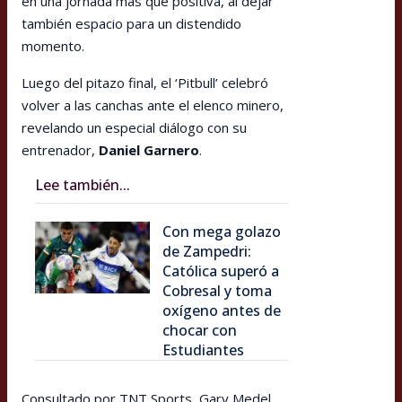
en una jornada más que positiva, al dejar
también espacio para un distendido
momento.
Luego del pitazo final, el ‘Pitbull’ celebró
volver a las canchas ante el elenco minero,
revelando un especial diálogo con su
entrenador,
Daniel Garnero
.
Lee también...
Con mega golazo
de Zampedri:
Católica superó a
Cobresal y toma
oxígeno antes de
chocar con
Estudiantes
Consultado por TNT Sports, Gary Medel