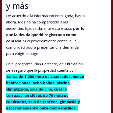
y más
De acuerdo a la información entregada, hasta
ahora, Ríos no ha comparecido a las
audiencias fijadas durante esta etapa,
por lo
que la deuda quedó registrada como
confesa.
Si el procedimiento continúa, la
comunidad podrá presentar una demanda
para exigir el pago.
En el programa Plan Perfecto, de Chilevisión,
se aseguró que la propiedad cuenta con
cerca de 1.200 metros cuadrados, nueve
habitaciones, ocho baños, piscina
climatizada, sala de cine, cuatro
terrazas, un clóset de 70 metros
cuadrados, sala de trofeos, gimnasio y
estacionamiento para diez vehículos.