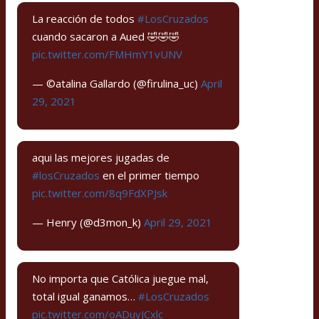
La reacción de todos
#LosCruzados
cuando sacaron a Aued 🤣🤣🤣
pic.twitter.com/FMHmY1vUNV
— ©️atalina Gallardo (@firulina_uc)
April
29, 2021
aqui las mejores jugadas de
#losCruzados
en el primer tiempo
pic.twitter.com/8q9FdXPJsk
— Henry (@d3mon_k)
April 29, 2021
No importa que Católica juegue mal,
total igual ganamos…
#LosCruzados
pic.twitter.com/oADuyJCxlc