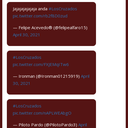
Jajajajajajaja anda
#LosCruzados
pic.twitter.com/rb2f8D0zud
— Felipe Acevedo® (@felipealfaro15)
April 30, 2021
#LosCruzados
pic.twitter.com/FXJEMqITw6
— Ironman (@Ironman01215919)
April
30, 2021
#LosCruzados
pic.twitter.com/nAPLWEAbgO
— Piloto Pardo (@PilotoPardo3)
April