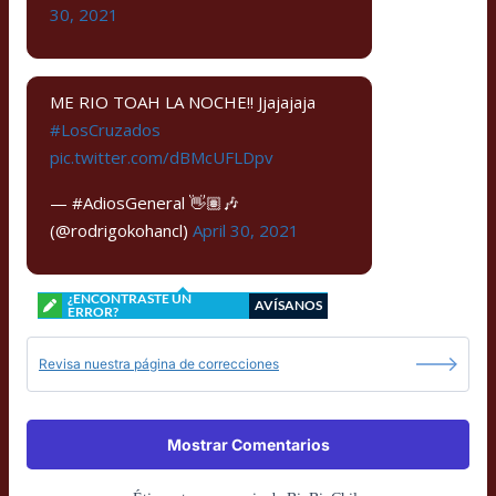
30, 2021
ME RIO TOAH LA NOCHE!! Jjajajaja
#LosCruzados
pic.twitter.com/dBMcUFLDpv
— #AdiosGeneral 👋🏽🎶
(@rodrigokohancl)
April 30, 2021
¿ENCONTRASTE UN
AVÍSANOS
ERROR?
Revisa nuestra página de correcciones
Mostrar Comentarios