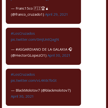
— Franc15co 🇫🇮🏆🧉
(@franco_cruzado1)
April 29, 2021
#LosCruzados
pic.twitter.com/0mJUntQagN
— #ASGARDIANO DE LA GALAXIA 🎧
(@HectorGLopezO1)
April 30, 2021
#LosCruzados
pic.twitter.com/vL4K6i7bGt
— BlackMolotov7 (@blackmolotov7)
April 30, 2021