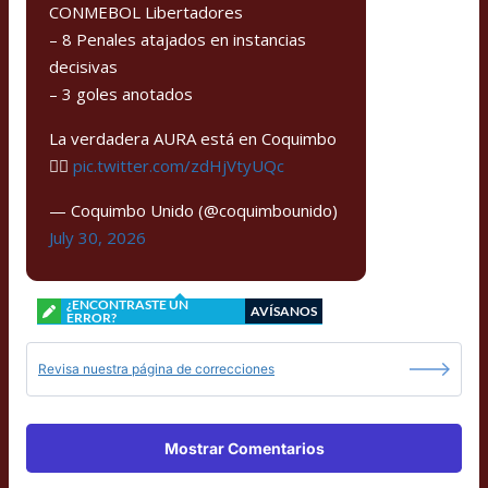
CONMEBOL Libertadores
– 8 Penales atajados en instancias
decisivas
– 3 goles anotados
La verdadera AURA está en Coquimbo
🏴‍☠️
pic.twitter.com/zdHjVtyUQc
— Coquimbo Unido (@coquimbounido)
July 30, 2026
¿ENCONTRASTE UN
AVÍSANOS
ERROR?
Revisa nuestra página de correcciones
Mostrar Comentarios