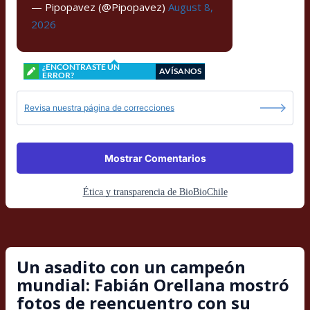
— Pipopavez (@Pipopavez)
August 8,
2026
¿ENCONTRASTE UN
AVÍSANOS
ERROR?
Revisa nuestra página de correcciones
Mostrar Comentarios
Ética y transparencia de BioBioChile
Un asadito con un campeón
mundial: Fabián Orellana mostró
fotos de reencuentro con su