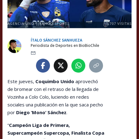
AGENCIA UNO | YAHOO SPORTS
15,707
VISITAS
ÍTALO SÁNCHEZ SANHUEZA
Periodista de Deportes en BioBioChile
Este jueves,
Coquimbo Unido
aprovechó
de bromear con el retraso de la llegada de
Vozinha a Colo Colo, luciendo en redes
sociales una publicación en la que saca pecho
por
Diego ‘Mono’ Sánchez
.
“
Campeón Liga de Primera,
Supercampeón Supercopa, Finalista Copa