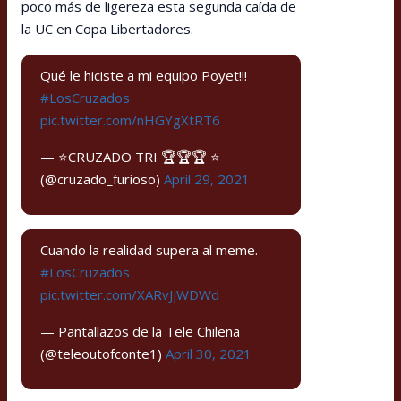
poco más de ligereza esta segunda caída de
la UC en Copa Libertadores.
Qué le hiciste a mi equipo Poyet!!!
#LosCruzados
pic.twitter.com/nHGYgXtRT6
— ⭐️CRUZADO TRI 🏆🏆🏆 ⭐️
(@cruzado_furioso)
April 29, 2021
Cuando la realidad supera al meme.
#LosCruzados
pic.twitter.com/XARvJjWDWd
— Pantallazos de la Tele Chilena
(@teleoutofconte1)
April 30, 2021