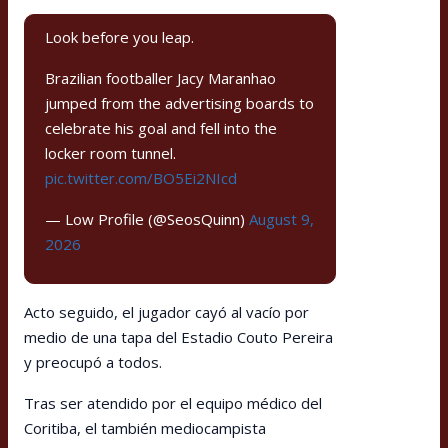
Look before you leap.
Brazilian footballer Jacy Maranhao
jumped from the advertising boards to
celebrate his goal and fell into the
locker room tunnel.
pic.twitter.com/BO5Ei2NIcd
— Low Profile (@SeosQuinn)
August 9,
2026
Acto seguido, el jugador cayó al vacío por
medio de una tapa del Estadio Couto Pereira
y preocupó a todos.
Tras ser atendido por el equipo médico del
Coritiba, el también mediocampista