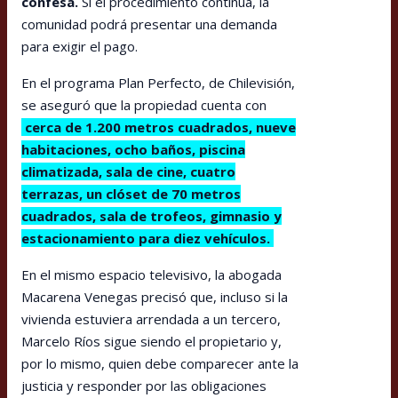
confesa.
Si el procedimiento continúa, la
comunidad podrá presentar una demanda
para exigir el pago.
En el programa Plan Perfecto, de Chilevisión,
se aseguró que la propiedad cuenta con
cerca de 1.200 metros cuadrados, nueve
habitaciones, ocho baños, piscina
climatizada, sala de cine, cuatro
terrazas, un clóset de 70 metros
cuadrados, sala de trofeos, gimnasio y
estacionamiento para diez vehículos.
En el mismo espacio televisivo, la abogada
Macarena Venegas precisó que, incluso si la
vivienda estuviera arrendada a un tercero,
Marcelo Ríos sigue siendo el propietario y,
por lo mismo, quien debe comparecer ante la
justicia y responder por las obligaciones