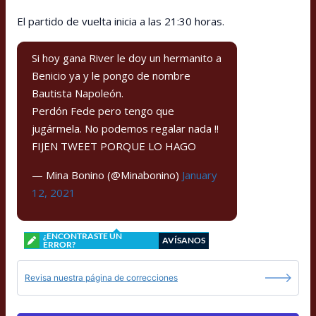
El partido de vuelta inicia a las 21:30 horas.
Si hoy gana River le doy un hermanito a
Benicio ya y le pongo de nombre
Bautista Napoleón.
Perdón Fede pero tengo que
jugármela. No podemos regalar nada !!
FIJEN TWEET PORQUE LO HAGO
— Mina Bonino (@Minabonino)
January
12, 2021
¿ENCONTRASTE UN
AVÍSANOS
ERROR?
Revisa nuestra página de correcciones