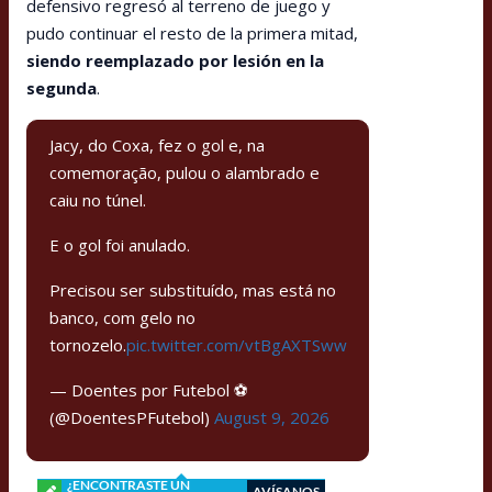
defensivo regresó al terreno de juego y
pudo continuar el resto de la primera mitad,
siendo reemplazado por lesión en la
segunda
.
Jacy, do Coxa, fez o gol e, na
comemoração, pulou o alambrado e
caiu no túnel.
E o gol foi anulado.
Precisou ser substituído, mas está no
banco, com gelo no
tornozelo.
pic.twitter.com/vtBgAXTSww
— Doentes por Futebol ⚽
(@DoentesPFutebol)
August 9, 2026
¿ENCONTRASTE UN
AVÍSANOS