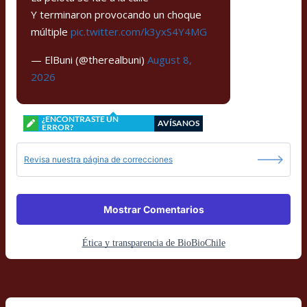
Y terminaron provocando un choque
múltiple
pic.twitter.com/k3yxS4Y4MG
— ElBuni (@therealbuni)
August 8,
2026
¿ENCONTRASTE UN
AVÍSANOS
ERROR?
Revisa nuestra página de correcciones
Mostrar Comentarios
Ética y transparencia de BioBioChile