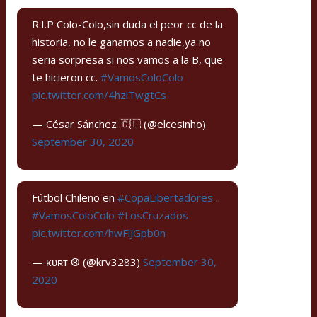
R.I.P Colo-Colo,sin duda el peor cc de la
historia, no le ganamos a nadie,ya no
seria sorpresa si nos vamos a la B, que
te hicieron cc.
#VamosColoColo
pic.twitter.com/4hziTwgtCs
— César Sánchez 🇨🇱 (@elcesinho)
September 30, 2020
Fútbol Chileno en
#CopaLibertadores
..
#VamosColoColo
#LosCruzados
pic.twitter.com/hwFlJGpb0n
— ᴋᴜʀᴛ ®️ (@krv3283)
September 30,
2020