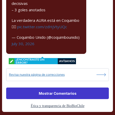
decisivas
– 3 goles anotados
La verdadera AURA está en Coquimbo
🏴‍☠️
pic.twitter.com/zdHjVtyUQc
— Coquimbo Unido (@coquimbounido)
July 30, 2026
¿ENCONTRASTE UN
AVÍSANOS
ERROR?
Revisa nuestra página de correcciones
Mostrar Comentarios
Ética y transparencia de BioBioChile