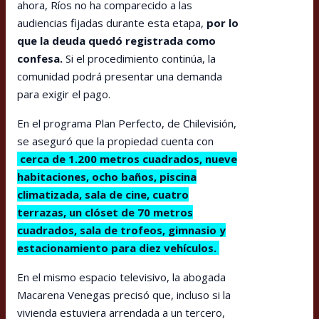
ahora, Ríos no ha comparecido a las
audiencias fijadas durante esta etapa,
por lo
que la deuda quedó registrada como
confesa.
Si el procedimiento continúa, la
comunidad podrá presentar una demanda
para exigir el pago.
En el programa Plan Perfecto, de Chilevisión,
se aseguró que la propiedad cuenta con
cerca de 1.200 metros cuadrados, nueve
habitaciones, ocho baños, piscina
climatizada, sala de cine, cuatro
terrazas, un clóset de 70 metros
cuadrados, sala de trofeos, gimnasio y
estacionamiento para diez vehículos.
En el mismo espacio televisivo, la abogada
Macarena Venegas precisó que, incluso si la
vivienda estuviera arrendada a un tercero,