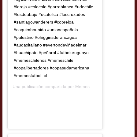
#laroja #colocolo #garrablanca #udechile
#losdeabajo #ucatolica #loscruzados
#santiagowanderers #cobreloa
#coquimbounido #unionespañola
#palestino #ohigginsderancagua
#audaxitaliano #evertondeviñadelmar
#huachipato #peñarol #futboluruguayo
#memeschilenos #memeschile
#copalibertadores #copasudamericana
#memesfutbol_cl
Una publicación compartida por
Memes Futbol Chileno
(@memesf