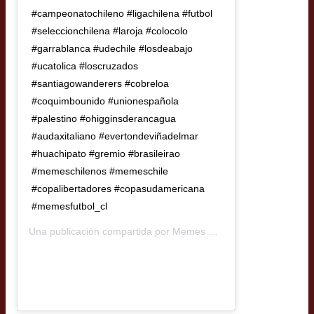
#campeonatochileno #ligachilena #futbol
#seleccionchilena #laroja #colocolo
#garrablanca #udechile #losdeabajo
#ucatolica #loscruzados
#santiagowanderers #cobreloa
#coquimbounido #unionespañola
#palestino #ohigginsderancagua
#audaxitaliano #evertondeviñadelmar
#huachipato #gremio #brasileirao
#memeschilenos #memeschile
#copalibertadores #copasudamericana
#memesfutbol_cl
Una publicación compartida por
Memes Futbol Chileno
(@memesf