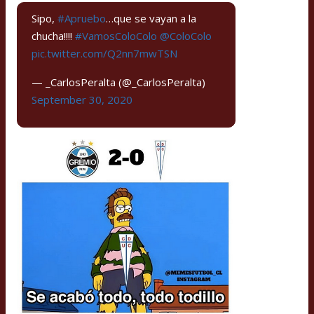
Sipo,
#Apruebo
…que se vayan a la
chucha!!!!
#VamosColoColo
@ColoColo
pic.twitter.com/Q2nn7mwTSN
— _CarlosPeralta (@_CarlosPeralta)
September 30, 2020