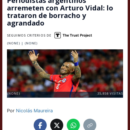
Periodistas argentinos
arremeten con Arturo Vidal: lo
trataron de borracho y
agrandado
SEGUIMOS CRITERIOS DE
(NONE) | (NONE)
(NONE)
35,858
VISITAS
Por
Nicolás Maureira