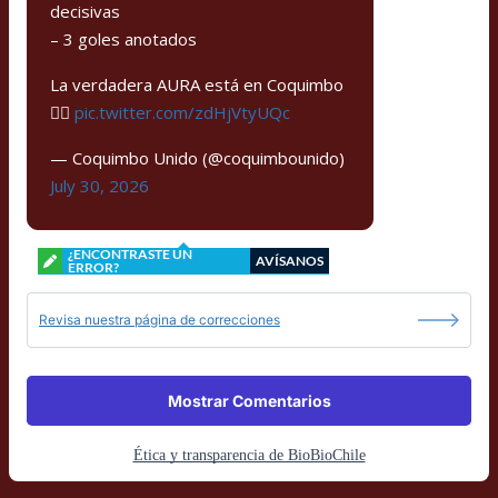
decisivas
– 3 goles anotados
La verdadera AURA está en Coquimbo
🏴‍☠️
pic.twitter.com/zdHjVtyUQc
— Coquimbo Unido (@coquimbounido)
July 30, 2026
¿ENCONTRASTE UN
AVÍSANOS
ERROR?
Revisa nuestra página de correcciones
Mostrar Comentarios
Ética y transparencia de BioBioChile