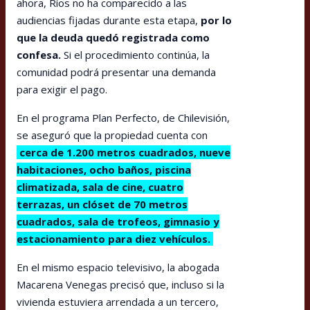
ahora, Ríos no ha comparecido a las
audiencias fijadas durante esta etapa,
por lo
que la deuda quedó registrada como
confesa.
Si el procedimiento continúa, la
comunidad podrá presentar una demanda
para exigir el pago.
En el programa Plan Perfecto, de Chilevisión,
se aseguró que la propiedad cuenta con
cerca de 1.200 metros cuadrados, nueve
habitaciones, ocho baños, piscina
climatizada, sala de cine, cuatro
terrazas, un clóset de 70 metros
cuadrados, sala de trofeos, gimnasio y
estacionamiento para diez vehículos.
En el mismo espacio televisivo, la abogada
Macarena Venegas precisó que, incluso si la
vivienda estuviera arrendada a un tercero,