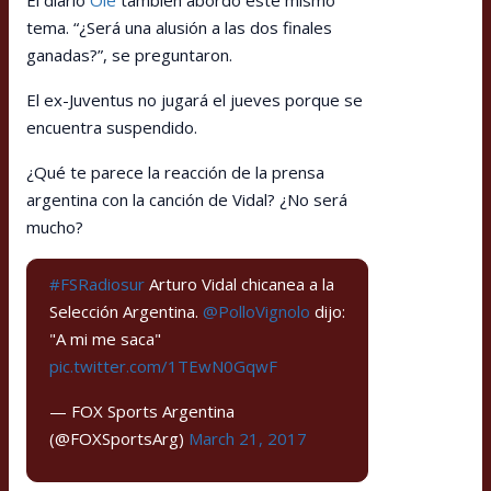
El diario
Olé
también abordó este mismo
tema. “¿Será una alusión a las dos finales
ganadas?”, se preguntaron.
El ex-Juventus no jugará el jueves porque se
encuentra suspendido.
¿Qué te parece la reacción de la prensa
argentina con la canción de Vidal? ¿No será
mucho?
#FSRadiosur
Arturo Vidal chicanea a la
Selección Argentina.
@PolloVignolo
dijo:
"A mi me saca"
pic.twitter.com/1TEwN0GqwF
— FOX Sports Argentina
(@FOXSportsArg)
March 21, 2017