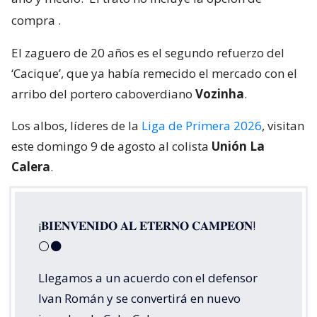
compra
.
El zaguero de 20 años es el segundo refuerzo del
‘Cacique’, que ya había remecido el mercado con el
arribo del portero caboverdiano
Vozinha
.
Los albos, líderes de la
Liga de Primera 2026
, visitan
este domingo 9 de agosto al colista
Unión La
Calera
.
¡𝐁𝐈𝐄𝐍𝐕𝐄𝐍𝐈𝐃𝐎 𝐀𝐋 𝐄𝐓𝐄𝐑𝐍𝐎 𝐂𝐀𝐌𝐏𝐄𝐎́𝐍!
⚪⚫
Llegamos a un acuerdo con el defensor
Ivan Román y se convertirá en nuevo