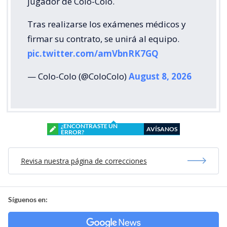
jugador de Colo-Colo.
Tras realizarse los exámenes médicos y
firmar su contrato, se unirá al equipo.
pic.twitter.com/amVbnRK7GQ
— Colo-Colo (@ColoColo)
August 8, 2026
¿ENCONTRASTE UN
AVÍSANOS
ERROR?
Revisa nuestra página de correcciones
Síguenos en: