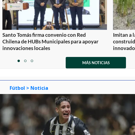
Santo Tomás firma convenio con Red
Imitan a 
Chilena de HUBs Municipales para apoyar
construi
innovaciones locales
innovador
Item
1
MÁS NOTICIAS
item
item
item
of
0
1
2
3
Fútbol
> Noticia