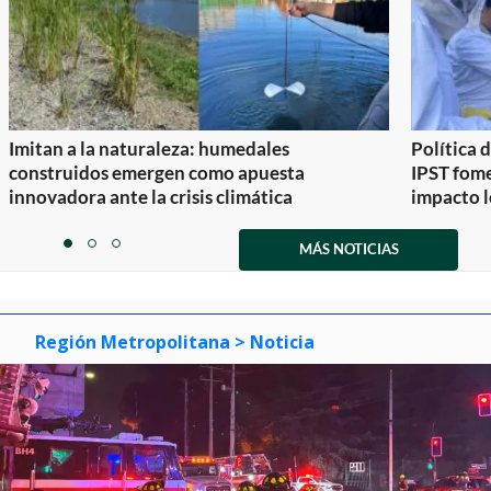
Imitan a la naturaleza: humedales
Política 
construidos emergen como apuesta
IPST fom
innovadora ante la crisis climática
impacto l
Item
1
MÁS NOTICIAS
item
item
item
of
0
1
2
3
Región Metropolitana
> Noticia