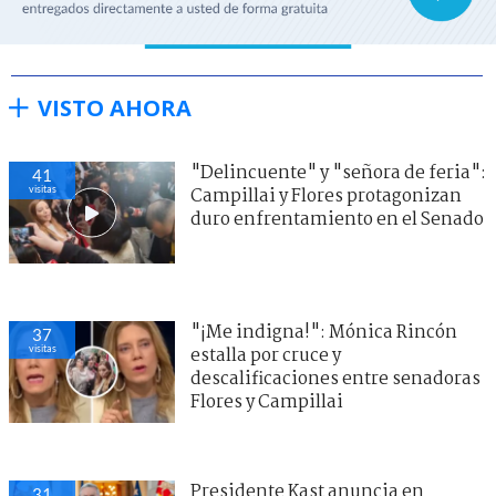
VISTO AHORA
"Delincuente" y "señora de feria":
41
visitas
Campillai y Flores protagonizan
duro enfrentamiento en el Senado
"¡Me indigna!": Mónica Rincón
37
visitas
estalla por cruce y
descalificaciones entre senadoras
Flores y Campillai
Presidente Kast anuncia en
31