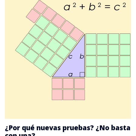
¿Por qué nuevas pruebas? ¿No basta
con una?