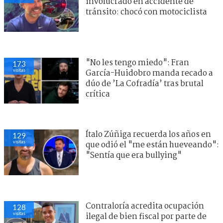
involucrado en accidente de
tránsito: chocó con motociclista
"No les tengo miedo": Fran
173
visitas
García-Huidobro manda recado a
dúo de ’La Cofradía’ tras brutal
crítica
Ítalo Zúñiga recuerda los años en
129
visitas
que odió el "me están hueveando":
"Sentía que era bullying"
Contraloría acredita ocupación
128
visitas
ilegal de bien fiscal por parte de