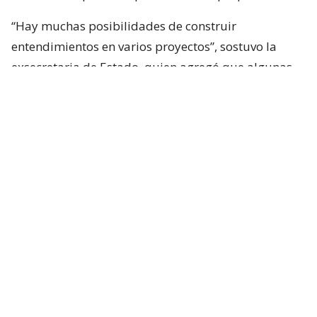
“Hay muchas posibilidades de construir
entendimientos en varios proyectos”, sostuvo la
exsecretaria de Estado, quien agregó que algunas
iniciativas generan dudas porque, a su juicio, son
“
conflictivas
” y al mismo tiempo “
innecesarias
“.
Entre estas últimas ubicó los cambios
constitucionales planteados por La Moneda. Tohá
también cuestionó la eventual creación de un nuevo
estado de excepción y la incorporación de nuevas
disposiciones vinculadas a seguridad en la
Constitución.
Según planteó,
la prioridad debería estar puesta
en la aplicación efectiva de las leyes que ya han
sido aprobadas
y en áreas que, a su juicio,