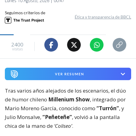
Lunes 10 Agosto, 2026 | 00:47
Seguimos criterios de
Ética y transparencia de BBCL
2400
visitas
VER RESUMEN
Tras varios años alejados de los escenarios, el dúo
de humor chileno
Millenium Show
, integrado por
Mario Moreno García, conocido como
“Turrón”
, y
Julio Monsalve,
“Peñeteñe”
, volvió a la pantalla
chica de la mano de
‘Coliseo’
.