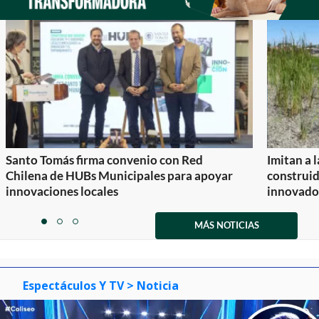
Santo Tomás firma convenio con Red
Imitan a 
Chilena de HUBs Municipales para apoyar
construi
innovaciones locales
innovador
Item
1
MÁS NOTICIAS
item
item
item
of
0
1
2
3
Espectáculos Y TV
> Noticia