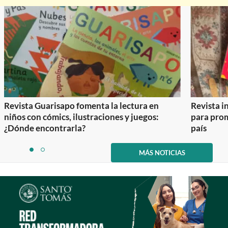
Revista Guarisapo fomenta la lectura en
Revista in
niños con cómics, ilustraciones y juegos:
para prom
¿Dónde encontrarla?
país
Item
1
MÁS NOTICIAS
item
item
of
0
1
2