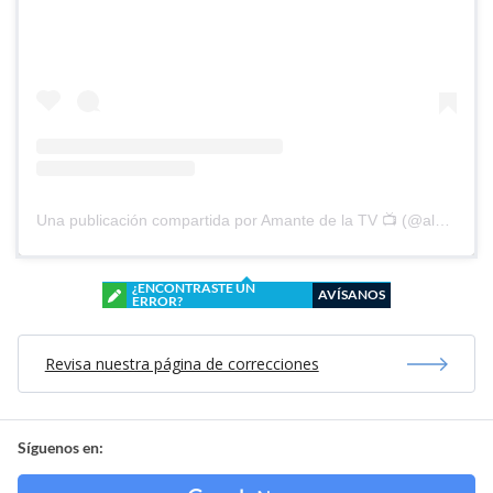
Una publicación compartida por Amante de la TV 📺 (@alguien_te_observa)
¿ENCONTRASTE UN
AVÍSANOS
ERROR?
Revisa nuestra página de correcciones
Síguenos en: