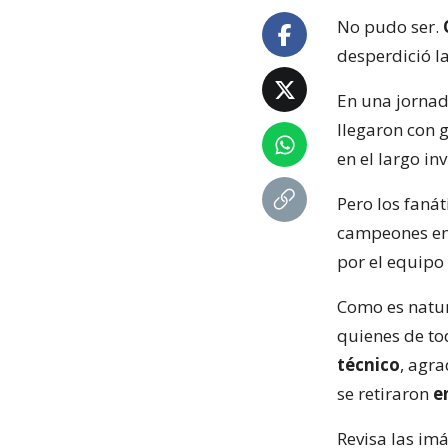
No pudo ser.
desperdició l
En una jornada
llegaron con 
en el largo in
Pero los faná
campeones en 
por el equipo
Como es natura
quienes de t
técnico
, agr
se retiraron
en
Revisa las im