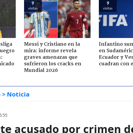
9
9
visitas
visitas
esliga
Messi y Cristiano en la
Infantino su
suegro
mira: informe revela
en Sudamérica
s:
graves amenazas que
Ecuador y Ve
nicado
sufrieron los cracks en
cuadran con e
Mundial 2026
o
> Noticia
5:55
te acusado por crimen d