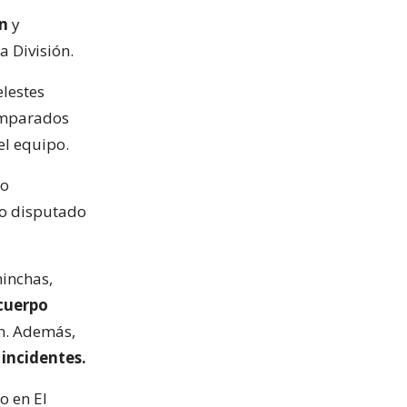
ón
y
 División.
elestes
 amparados
el equipo.
mo
ro disputado
hinchas,
 cuerpo
n. Además,
 incidentes.
o en El