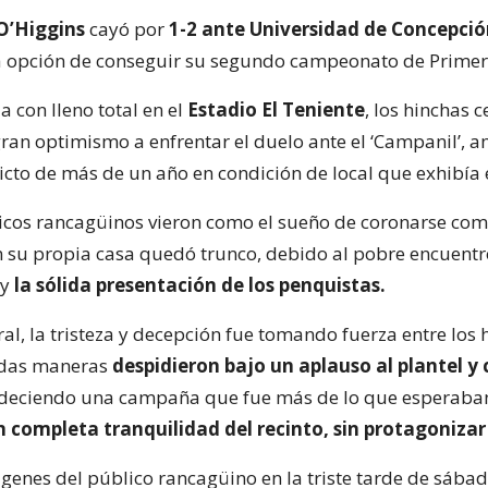
O’Higgins
cayó por
1-2 ante Universidad de Concepci
a opción de conseguir su segundo campeonato de Primera
 con lleno total en el
Estadio El Teniente
, los hinchas c
gran optimismo a enfrentar el duelo ante el ‘Campanil’,
victo de más de un año en condición de local que exhibía 
ticos rancagüinos vieron como el sueño de coronarse co
su propia casa quedó trunco, debido al pobre encuent
 y
la sólida presentación de los penquistas.
l, la tristeza y decepción fue tomando fuerza entre los 
odas maneras
despidieron bajo un aplauso al plantel y
adeciendo una campaña que fue más de lo que esperaba
 completa tranquilidad del recinto, sin protagonizar
ágenes del público rancagüino en la triste tarde de sábad