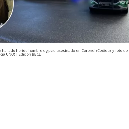
e hallado herido hombre egipcio asesinado en Coronel (Cedida); y foto de
cia UNO) | Edición BBCL
VER RESUMEN
e controlará la detención de un adolescente tras el homi
pcio en Coronel
–
región del Bío Bío
-, el que recibió puñ
discusión familiar.
jo de la conviviente de la víctima, quien se entregó ante
C
dre.