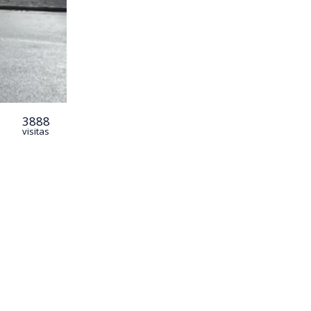
3888
visitas
cidio de un
aladas en
arabineros