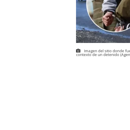
Imagen del sitio donde fu
contexto de un detenido (Agen
Este sábado s
ciudadano egi
medio de una 
El menor es hi
junto a su ma