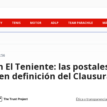
BY
TENIS
MOTOR
ADLP
TEAM PARACHILE
MÁ
2:56
n El Teniente: las postale
en definición del Clausu
Ética y transparenci