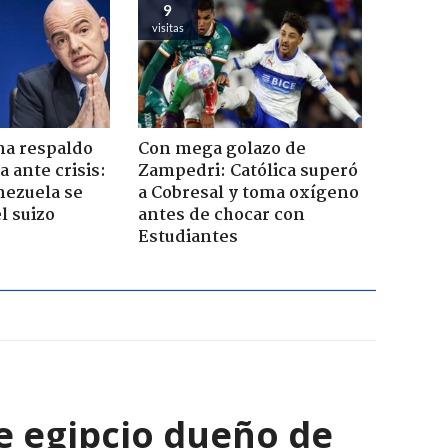
9
visitas
ma respaldo
Con mega golazo de
 ante crisis:
Zampedri: Católica superó
nezuela se
a Cobresal y toma oxígeno
l suizo
antes de chocar con
Estudiantes
e egipcio dueño de