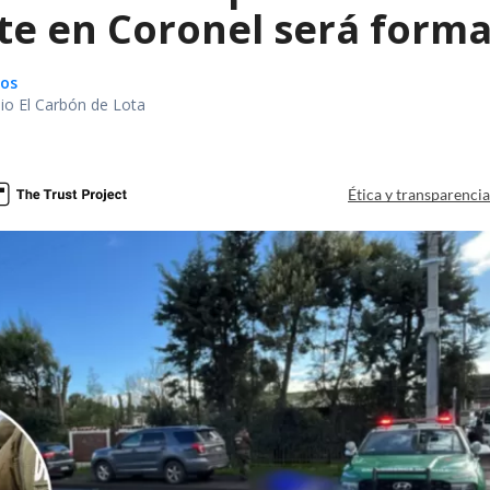
te en Coronel será forma
gos
io El Carbón de Lota
a
Ética y transparenci