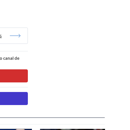
s
o canal de