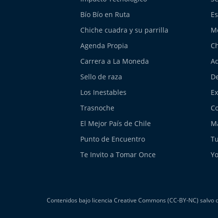
Bío Bío en Ruta
Es
Chiche cuadra y su parrilla
M
Agenda Propia
Ch
Carrera a La Moneda
Aq
Sello de raza
De
Los Inestables
E
Trasnoche
Co
El Mejor País de Chile
Má
Punto de Encuentro
Tu
Te Invito a Tomar Once
Yo
Contenidos bajo licencia Creative Commons (CC-BY-NC) salvo do