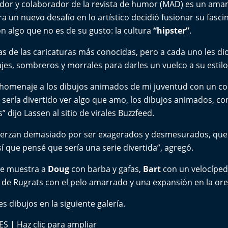
rador y colaborador de la revista de humor (MAD) es un aman
ra un nuevo desafío en lo artístico decidió fusionar su fasci
 algo que no es de su gusto: la cultura
“hipster”
.
rias de las caricaturas más conocidas, pero a cada uno les di
uajes, sombreros y morrales para darles un vuelco a su estil
 homenaje a los dibujos animados de mi juventud con un co
sería divertido ver algo que amo, los dibujos animados, c
” dijo Lassen al sitio de virales
Buzzfeed.
fuerzan demasiado por ser exagerados y desmesurados, que 
sí que pensé que sería una serie divertida”, agregó.
se muestra a
Doug
con barba y gafas,
Bart
con un velocíped
de Rugrats con el pelo amarrado y una expansión en la ore
es dibujos en la siguiente galería.
 | Haz clic para ampliar