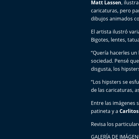
Matt Lassen
, ilust
caricaturas, pero pa
dibujos animados con
El artista ilustró va
Bigotes, lentes, tat
“Quería hacerles un
sociedad. Pensé que 
disgusta, los hipsters
“Los hipsters se es
de las caricaturas, a
Entre las imágenes 
patineta y a
Carlitos
Revisa los particular
GALERÍA DE IMÁGENES