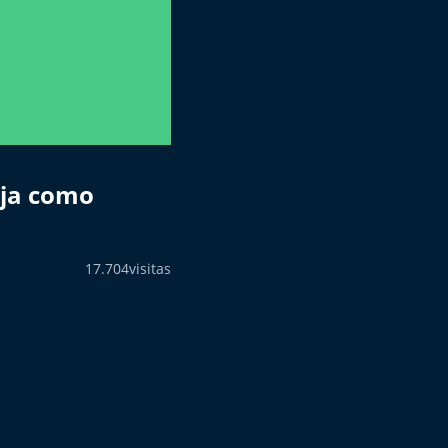
uja como
17.704
visitas