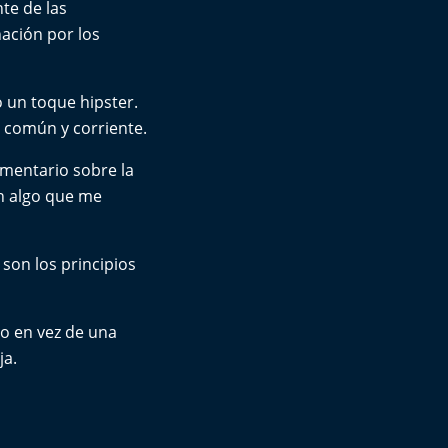
te de las
nación por los
o un toque hipster.
o común y corriente.
mentario sobre la
on algo que me
son los principios
o en vez de una
ja.