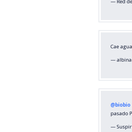
— Red de
Cae agua
— albina
@biobio
pasado 
— Suspir