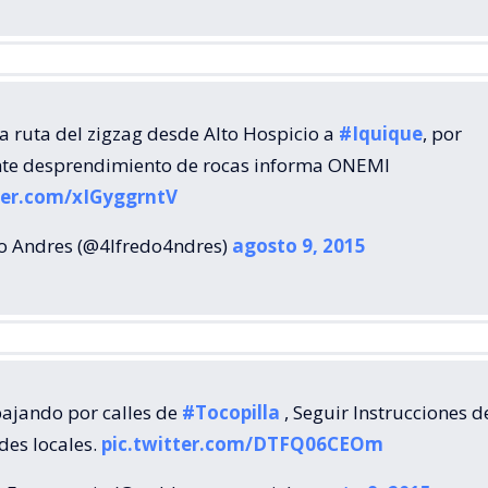
la ruta del zigzag desde Alto Hospicio a
#Iquique
, por
te desprendimiento de rocas informa ONEMI
ter.com/xIGyggrntV
o Andres (@4lfredo4ndres)
agosto 9, 2015
bajando por calles de
#Tocopilla
, Seguir Instrucciones d
des locales.
pic.twitter.com/DTFQ06CEOm