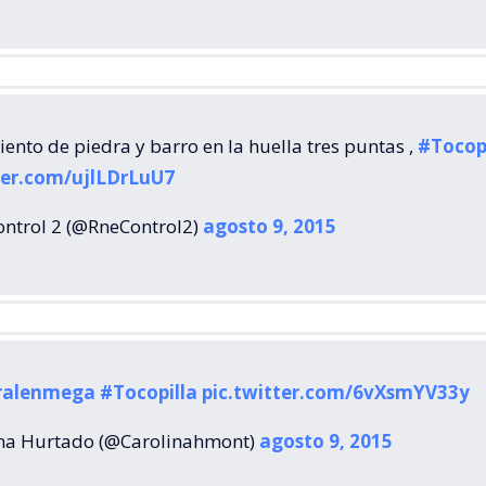
ento de piedra y barro en la huella tres puntas ,
#Tocopi
ter.com/ujlLDrLuU7
ntrol 2 (@RneControl2)
agosto 9, 2015
ralenmega
#Tocopilla
pic.twitter.com/6vXsmYV33y
na Hurtado (@Carolinahmont)
agosto 9, 2015