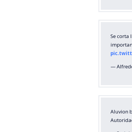
Se corta 
importan
pic.twit
— Alfred
Aluvion 
Autorida