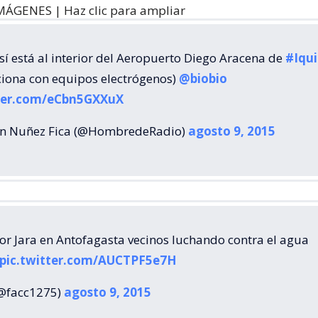
MÁGENES | Haz clic para ampliar
sí está al interior del Aeropuerto Diego Aracena de
#Iqu
ciona con equipos electrógenos)
@biobio
tter.com/eCbn5GXXuX
an Nuñez Fica (@HombredeRadio)
agosto 9, 2015
tor Jara en Antofagasta vecinos luchando contra el agua
pic.twitter.com/AUCTPF5e7H
(@facc1275)
agosto 9, 2015