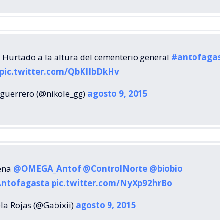
e Hurtado a la altura del cementerio general
#antofaga
pic.twitter.com/QbKIIbDkHv
 guerrero (@nikole_gg)
agosto 9, 2015
ena
@OMEGA_Antof
@ControlNorte
@biobio
Antofagasta
pic.twitter.com/NyXp92hrBo
la Rojas (@Gabixii)
agosto 9, 2015