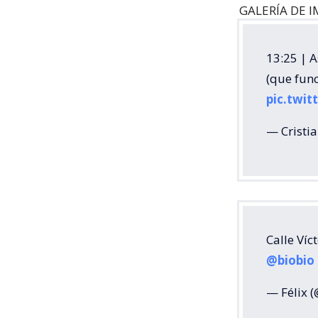
GALERÍA DE I
13:25 | A
(que fun
pic.twi
— Cristi
Calle Víc
@biobio
— Félix 