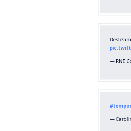
Deslizami
pic.twit
— RNE Co
#tempo
— Caroli