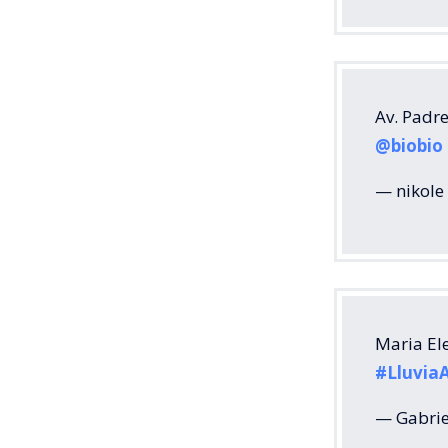
Av. Padr
@biobio
— nikole
Maria El
#Lluvia
— Gabrie