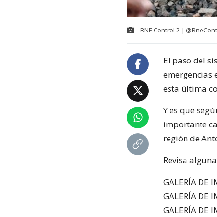
RNE Control 2 ‏| @RneC
El paso del si
emergencias e
esta última c
Y es que segú
importante ca
región de Ant
Revisa alguna
GALERÍA DE I
GALERÍA DE I
GALERÍA DE I