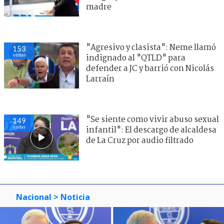
madre
"Agresivo y clasista": Neme llamó
153
visitas
indignado al "QTLD" para
defender a JC y barrió con Nicolás
Larraín
"Se siente como vivir abuso sexual
149
visitas
infantil": El descargo de alcaldesa
de La Cruz por audio filtrado
Nacional
> Noticia