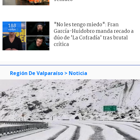
"No les tengo miedo": Fran
188
visitas
García-Huidobro manda recado a
dúo de ’La Cofradía’ tras brutal
crítica
Región De Valparaíso
> Noticia