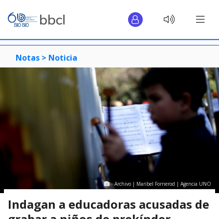
Notas >
Noticia
Archivo | Maribel Fornerod | Agencia UNO
Indagan a educadoras acusadas de
grabar a niños de prekínder