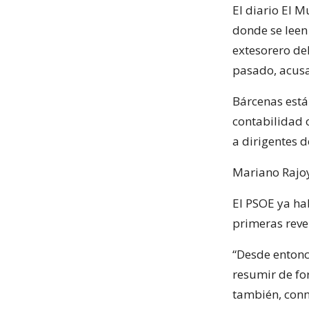
El diario El M
donde se leen
extesorero del
pasado, acusa
Bárcenas está
contabilidad 
a dirigentes d
Mariano Rajoy
El PSOE ya ha
primeras reve
“Desde entonc
resumir de fo
también, conn