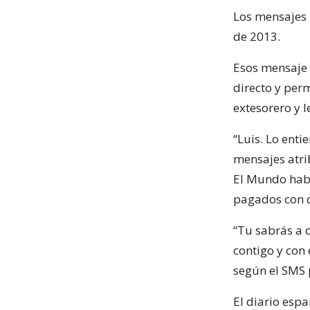
Los mensajes
de 2013.
Esos mensaje 
directo y per
extesorero y l
“Luis. Lo enti
mensajes atri
El Mundo habí
pagados con d
“Tu sabrás a 
contigo y con 
según el SMS 
El diario espa