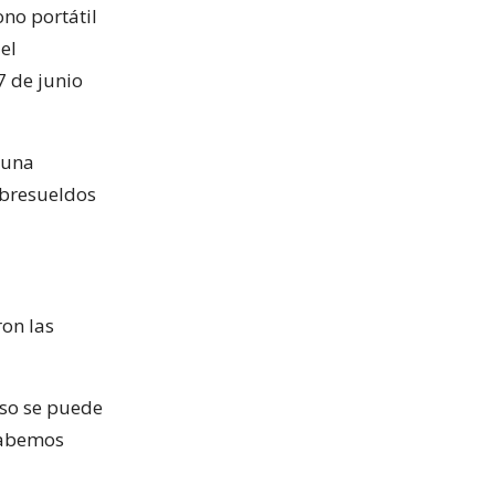
ono portátil
el
7 de junio
 una
obresueldos
ron las
aso se puede
 sabemos