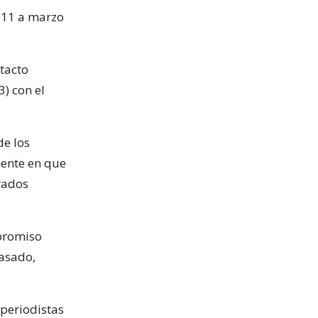
011 a marzo
tacto
) con el
de los
mente en que
rados
promiso
pasado,
 periodistas