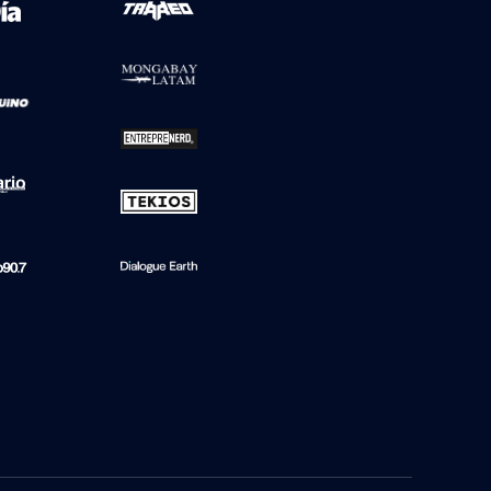
a de BioBioChile