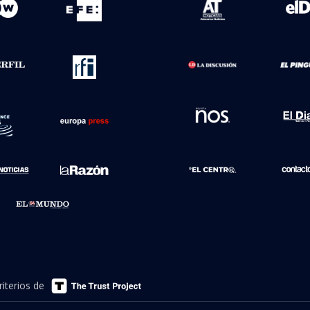
s"
 de Internacional en BioBioChile.
Ética y transparenci