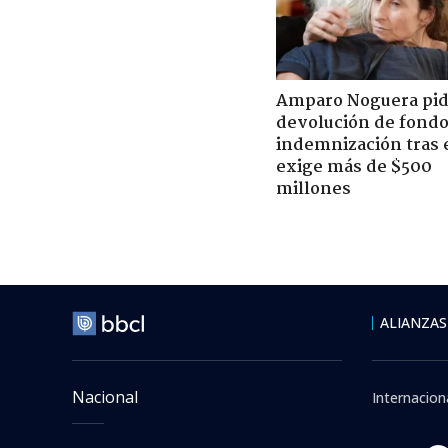
Amparo Noguera pi
devolución de fondo
indemnización tras 
exige más de $500
millones
Internacional
> E
Jueves 06 Agosto, 2026 | 13
Iván Duqu
"Necesita