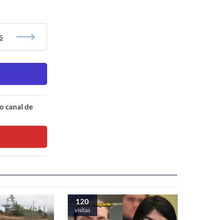
s
o canal de
120
visitas