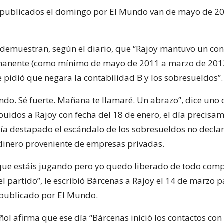
 publicados el domingo por El Mundo van de mayo de 2
demuestran, según el diario, que “Rajoy mantuvo un con
manente (como mínimo de mayo de 2011 a marzo de 2013
e pidió que negara la contabilidad B y los sobresueldos”.
endo. Sé fuerte. Mañana te llamaré. Un abrazo”, dice uno 
buidos a Rajoy con fecha del 18 de enero, el día precisa
a destapado el escándalo de los sobresueldos no decla
inero proveniente de empresas privadas.
que estáis jugando pero yo quedo liberado de todo com
el partido”, le escribió Bárcenas a Rajoy el 14 de marzo 
publicado por El Mundo.
ñol afirma que ese día “Bárcenas inició los contactos con