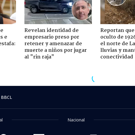
de
Revelan identidad de
Reportan que
s e
empresario preso por
oculto de 192
estafa:
retener y amenazar de
el norte de L
muerte a niños por jugar
lluvias y man
al "rin raja"
conectividad
ntrevista
:29
e sobre situación en Lat
mos Estados fuertes y no 