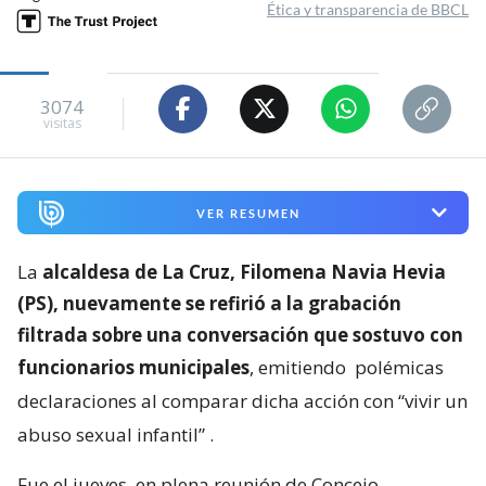
Ética y transparencia de BBCL
3074
visitas
VER RESUMEN
La
alcaldesa de La Cruz, Filomena Navia Hevia
(PS), nuevamente se refirió a la grabación
filtrada sobre una conversación que sostuvo con
funcionarios municipales
, emitiendo
polémicas
declaraciones al comparar dicha acción con “vivir un
abuso sexual infantil”
.
Fue el jueves, en plena reunión de Concejo