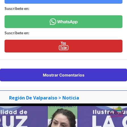
Suscríbete en:
Suscríbete en:
Mostrar Comentarios
Región De Valparaíso
> Noticia