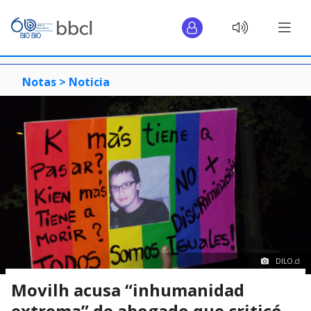
Notas >
Noticia
DILO.cl
Movilh acusa “inhumanidad
extrema” de abogado que criticó