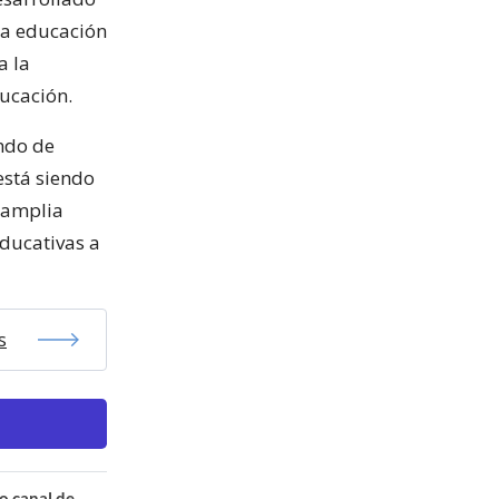
 la educación
a la
ducación.
ondo de
está siendo
n amplia
educativas a
s
o canal de