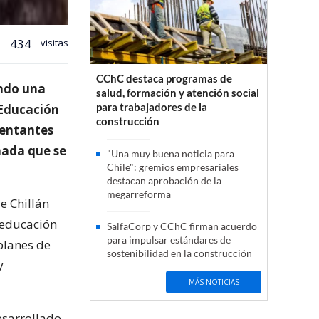
434
visitas
CChC destaca programas de
ando una
salud, formación y atención social
para trabajadores de la
 Educación
construcción
sentantes
nada que se
"Una muy buena noticia para
Chile": gremios empresariales
destacan aprobación de la
megarreforma
e Chillán
a educación
SalfaCorp y CChC firman acuerdo
para impulsar estándares de
 planes de
sostenibilidad en la construcción
y
MÁS NOTICIAS
esarrollado