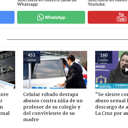
Whatsapp:
Youtube:
453
160
visitas
visitas
ente
Celular robado destapa
"Se siente co
or
abusos contra niña de un
abuso sexual i
ón
profesor de su colegio y
descargo de a
onal
del conviviente de su
La Cruz por au
madre