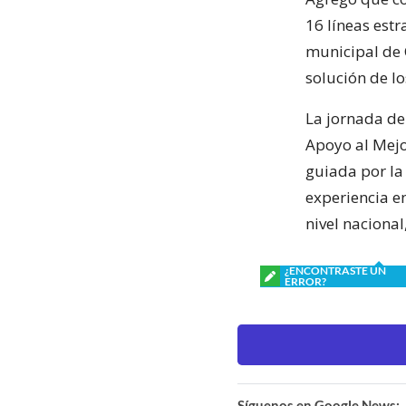
16 líneas est
municipal de C
solución de l
La jornada de
Apoyo al Mejo
guiada por la
experiencia en
nivel nacional
¿ENCONTRASTE UN
ERROR?
Síguenos en Google News: