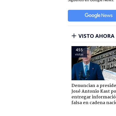
VISTO AHORA
455
visitas
Denuncian a presid
José Antonio Kast p
entregar informaci
falsa en cadena naci