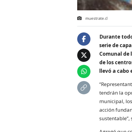
muestrate.cl
Durante todo
serie de capa
Comunal de l
de los centr
llevó a cabo 
“Representant
tendrán la opo
municipal, los
acción fundam
sustentable”, 
Agregó que co