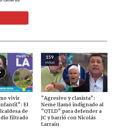
159
visitas
mo vivir
"Agresivo y clasista":
nfantil": El
Neme llamó indignado al
lcaldesa de
"QTLD" para defender a
dio filtrado
JC y barrió con Nicolás
Larraín