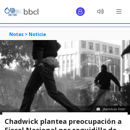
Notas >
Noticia
jfsantib en Flickr
Chadwick plantea preocupación a
Fiscal Nacional por seguidilla de