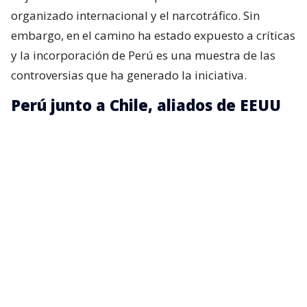
organizado internacional y el narcotráfico. Sin
embargo, en el camino ha estado expuesto a críticas
y la incorporación de Perú es una muestra de las
controversias que ha generado la iniciativa.
Perú junto a Chile, aliados de EEUU
La presidenta peruana,
Keiko Fujimori
, expresó su
intención de que el Perú se una a esta alianza
internacional, pues, según dijo,
le interesa trabajar
con todos sus miembros
, entre ellos Chile, para
combatir el crimen organizado.
“Este tipo de flagelos, este tipo de lacras, no se fijan
en las fronteras, muy por el contrario, invaden los
continentes. Es por eso que al Perú nos gustaría