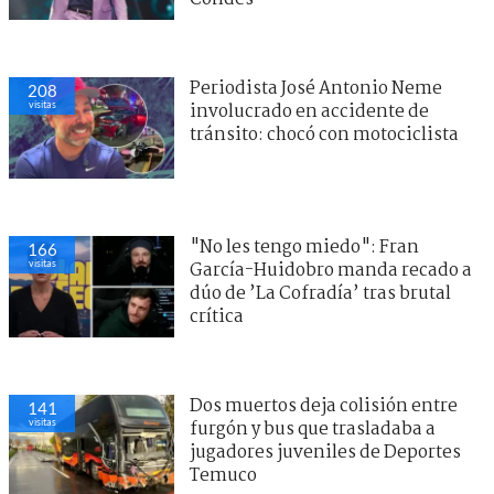
Periodista José Antonio Neme
208
visitas
involucrado en accidente de
tránsito: chocó con motociclista
"No les tengo miedo": Fran
166
visitas
García-Huidobro manda recado a
dúo de ’La Cofradía’ tras brutal
crítica
Dos muertos deja colisión entre
141
visitas
furgón y bus que trasladaba a
jugadores juveniles de Deportes
Temuco