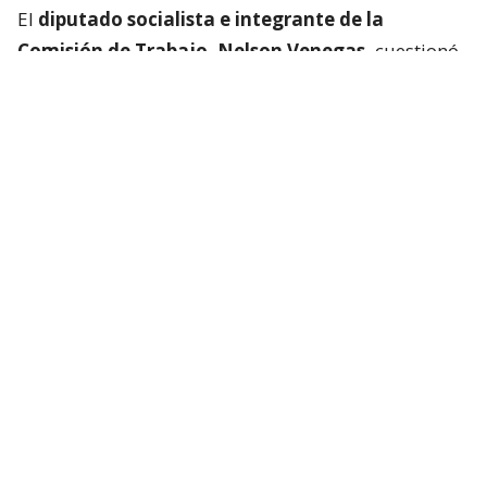
El
diputado socialista e integrante de la
Comisión de Trabajo, Nelson Venegas,
cuestionó
el fundamento mismo del proyecto. A su juicio, si
existe una alta cantidad de denuncias, ello
demuestra precisamente que el problema es real y
masivo, no que la ley haya fracasado.
Lee también...
Diputados proponen suspender
por 5 años Ley Karin mientras
Gobierno prepara cambios al
reglamento
“El fundamento es que está saturado de denuncias.
Es decir, es un problema que existe y existe
masivamente”, sostuvo.