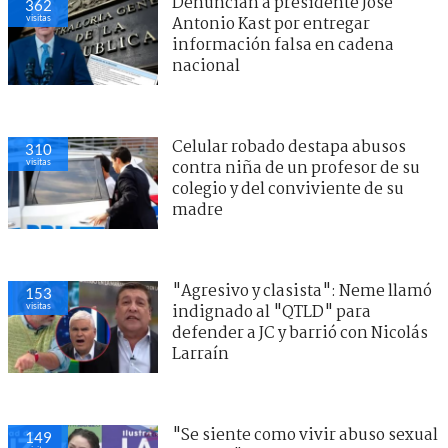
Denuncian a presidente José
362
visitas
Antonio Kast por entregar
información falsa en cadena
nacional
Celular robado destapa abusos
310
visitas
contra niña de un profesor de su
colegio y del conviviente de su
madre
"Agresivo y clasista": Neme llamó
153
visitas
indignado al "QTLD" para
defender a JC y barrió con Nicolás
Larraín
"Se siente como vivir abuso sexual
149