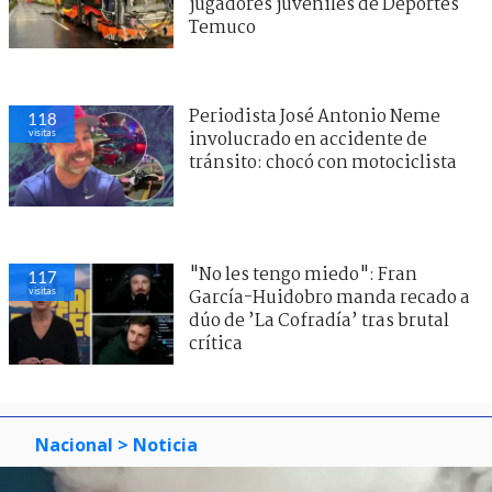
jugadores juveniles de Deportes
Temuco
Periodista José Antonio Neme
118
visitas
involucrado en accidente de
tránsito: chocó con motociclista
"No les tengo miedo": Fran
117
visitas
García-Huidobro manda recado a
dúo de ’La Cofradía’ tras brutal
crítica
Nacional
> Noticia