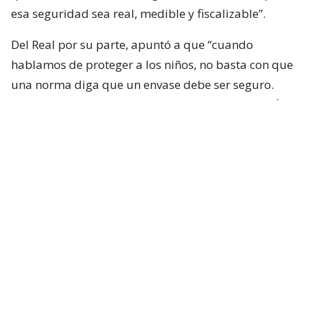
esa seguridad sea real, medible y fiscalizable”.
Del Real por su parte, apuntó a que “cuando
hablamos de proteger a los niños, no basta con que
una norma diga que un envase debe ser seguro.
Tiene que existir un estándar objetivo que p
ermita
comprobar que efectivamente lo es
. Esta
iniciativa busca cerrar ese vacío y establecer reglas
claras para fabricantes, importadores y
comercializadores”.
Según el comunicado enviado por los
parlamentarios, lo que busca su proyecto es
disponer “que el estándar deberá ser determinado
mediante un reglamento, el cual tendrá que
adoptar o incorporar una norma técnica nacional