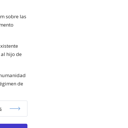
am sobre las
omento
existente
al hijo de
la humanidad
régimen de
s