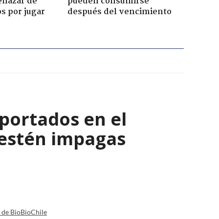
enazar de
pueden consumirse
s por jugar
después del vencimiento
eportados en el
 estén impagas
a de BioBioChile