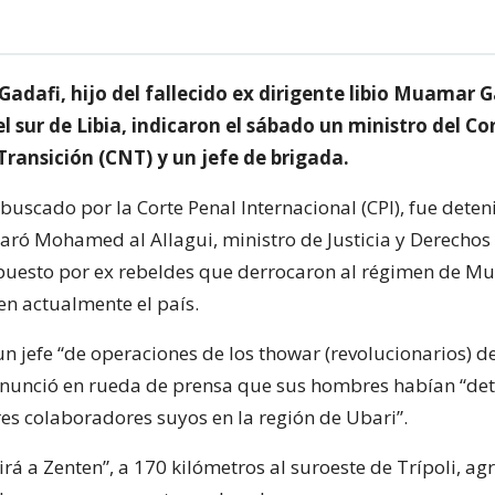
 Gadafi, hijo del fallecido ex dirigente libio Muamar G
l sur de Libia, indicaron el sábado un ministro del Co
Transición (CNT) y un jefe de brigada.
, buscado por la Corte Penal Internacional (CPI), fue deten
claró Mohamed al Allagui, ministro de Justicia y Derech
puesto por ex rebeldes que derrocaron al régimen de M
en actualmente el país.
un jefe “de operaciones de los thowar (revolucionarios) d
anunció en rueda de prensa que sus hombres habían “det
res colaboradores suyos en la región de Ubari”.
rirá a Zenten”, a 170 kilómetros al suroeste de Trípoli, ag