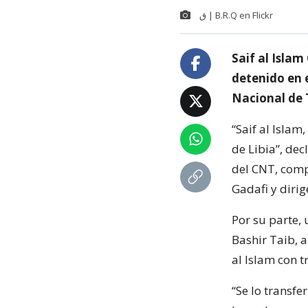
ق | B.R.Q en Flickr
Saif al Islam
detenido en e
Nacional de 
“Saif al Islam
de Libia”, de
del CNT, com
Gadafi y dirig
Por su parte, 
Bashir Taib, 
al Islam con t
“Se lo transfe