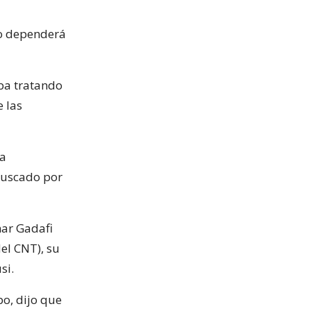
eso dependerá
aba tratando
e las
la
 buscado por
mar Gadafi
el CNT), su
si.
po, dijo que