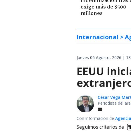
indemnización tras 
exige más de $500
millones
Internacional
> A
Jueves 06 Agosto, 2026 | 18
EEUU inici
extranjer
César Vega Mar
Periodista del ár
Con información de
Agencia
Seguimos criterios de