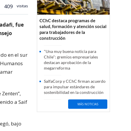
409
visitas
CChC destaca programas de
adafi, fue
salud, formación y atención social
para trabajadores de la
nsejo
construcción
"Una muy buena noticia para
ido en el sur
Chile": gremios empresariales
os Humanos
destacan aprobación de la
megarreforma
uamar
SalfaCorp y CChC firman acuerdo
para impulsar estándares de
sostenibilidad en la construcción
e Zenten”,
enido a Saif
MÁS NOTICIAS
regó, bajo