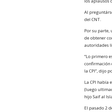
los aplausos 
Al preguntárse
del CNT.
Por su parte, 
de obtener con
autoridades li
“Lo primero e
confirmación 
la CPI”, dijo 
La CPI había 
(luego ultima
hijo Saif al Is
El pasado 2 de