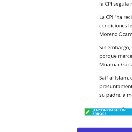
la CPI seguía 
La CPI “ha re
condiciones l
Moreno Ocamp
Sin embargo, e
porque mercen
Muamar Gada
Saif al Islam
presuntamente
su padre, a m
¿ENCONTRASTE UN
ERROR?