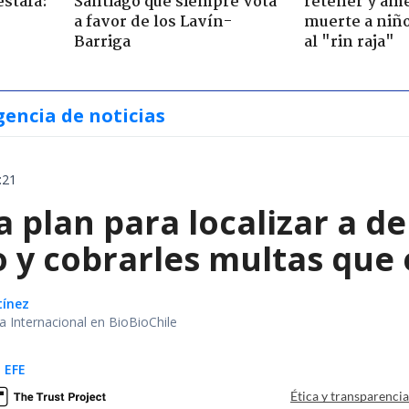
estafa:
Santiago que siempre vota
retener y am
a favor de los Lavín-
muerte a niño
Barriga
al "rin raja"
gencia de noticias
:21
a plan para localizar a d
o y cobrarles multas que
tínez
ea Internacional en BioBioChile
 EFE
Ética y transparenci