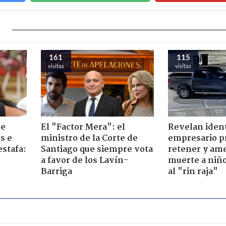
161
115
visitas
visitas
de
El "Factor Mera": el
Revelan iden
s e
ministro de la Corte de
empresario p
estafa:
Santiago que siempre vota
retener y am
a favor de los Lavín-
muerte a niño
Barriga
al "rin raja"