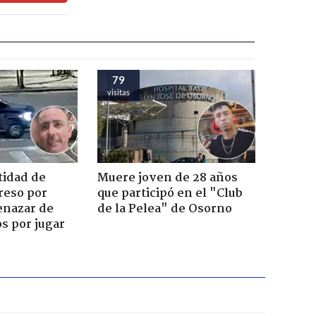
79
visitas
tidad de
Muere joven de 28 años
reso por
que participó en el "Club
enazar de
de la Pelea" de Osorno
s por jugar