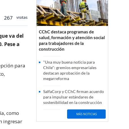
267
visitas
CChC destaca programas de
que va del
salud, formación y atención social
para trabajadores de la
. Pese a
construcción
"Una muy buena noticia para
epción para
Chile": gremios empresariales
to,
destacan aprobación de la
megarreforma
SalfaCorp y CChC firman acuerdo
para impulsar estándares de
sostenibilidad en la construcción
ía, como
MÁS NOTICIAS
n ingresar