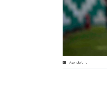
Agencia Uno
La derrota an
Deportes Te
Sanhueza
co