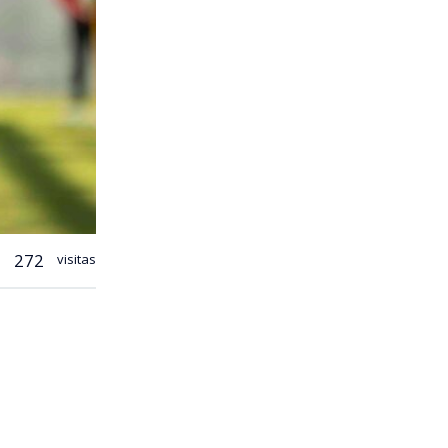
272
visitas
ebre en
 de
Arturo