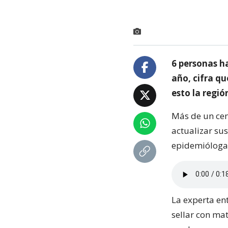
6 personas ha
año, cifra q
esto la regió
Más de un cen
actualizar sus
epidemióloga 
La experta en
sellar con ma