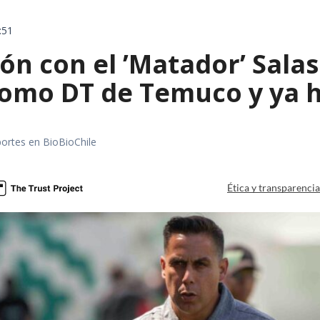
:51
ón con el ’Matador’ Sala
como DT de Temuco y ya h
portes en BioBioChile
Ética y transparenci