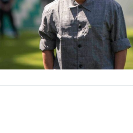
VER RESUMEN
te Deportes Copiapó terminó marcando un punto de qui
muco
. El cuadro albiverde confirmó este jueves la salida
mo entrenador.