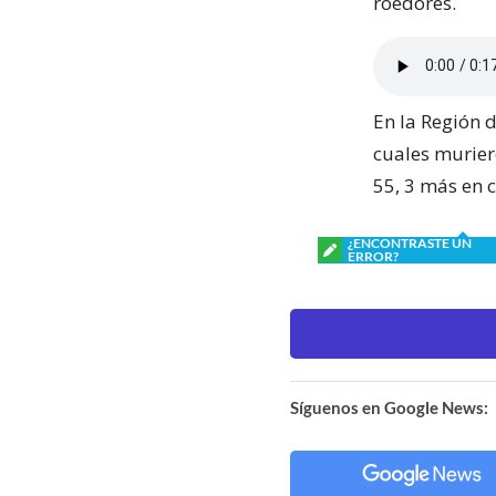
roedores.
En la Región d
cuales murier
55, 3 más en 
¿ENCONTRASTE UN
ERROR?
Síguenos en Google News: