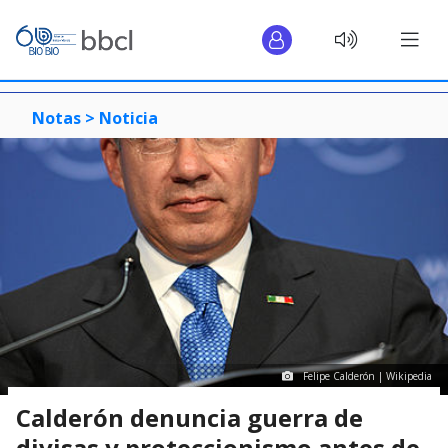
Notas >
Noticia
Felipe Calderón | Wikipedia
Calderón denuncia guerra de
divisas y proteccionismo antes de