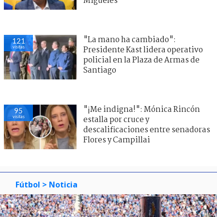
Migueles
"La mano ha cambiado":
121
visitas
Presidente Kast lidera operativo
policial en la Plaza de Armas de
Santiago
"¡Me indigna!": Mónica Rincón
95
visitas
estalla por cruce y
descalificaciones entre senadoras
Flores y Campillai
Fútbol
> Noticia