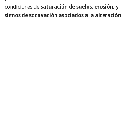
condiciones de
saturación de suelos, erosión, y
signos de socavación asociados a la alteración
del escurrimiento natural de las aguas
“.
“Aquí, lo que se está privilegiando es la salud y vida
de los vecinos, ante una situación de incertidumbre
respecto del comportamiento en la zona de la
emergencia.
No se sabe con claridad el volumen
acumulado de agua, la profundidad de la
inundación, y si existe filtraciones o si el
socavamiento ya detectado puedan afectar
mayormente la estructura del terraplén del
bypass, y de sus zonas aledañas
”, explicó el
delegado presidencial regional, Cristian Palma.
Lee también...