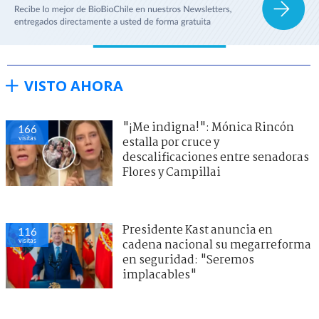
VISTO AHORA
"¡Me indigna!": Mónica Rincón
166
visitas
estalla por cruce y
descalificaciones entre senadoras
Flores y Campillai
Presidente Kast anuncia en
116
visitas
cadena nacional su megarreforma
en seguridad: "Seremos
implacables"