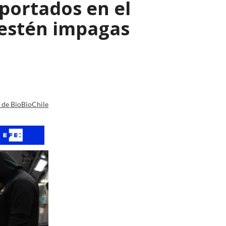
eportados en el
 estén impagas
a de BioBioChile