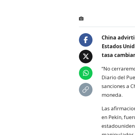
China advirt
Estados Unid
tasa cambiar
“No cerraremo
Diario del Pu
sanciones a C
moneda.
Las afirmacio
en Pekín, fue
estadounidens
manipulador d