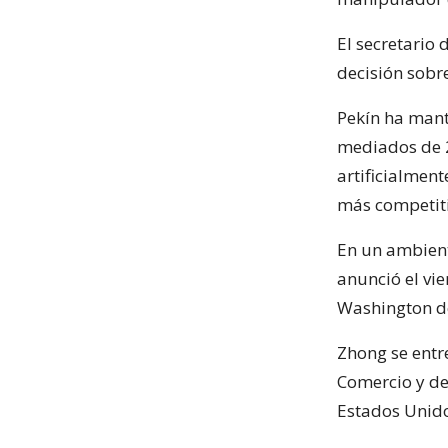
El secretario
decisión sobr
Pekín ha mante
mediados de 2
artificialmen
más competiti
En un ambient
anunció el vie
Washington de
Zhong se entr
Comercio y de
Estados Unido