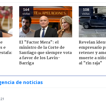
164
108
visitas
visitas
de
El "Factor Mera": el
Revelan iden
s e
ministro de la Corte de
empresario p
estafa:
Santiago que siempre vota
retener y am
a favor de los Lavín-
muerte a niño
Barriga
al "rin raja"
gencia de noticias
:21