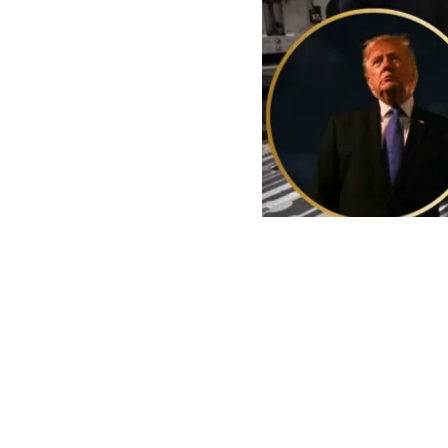
EEUU buscaría cobrar mul
El Gobierno d
para que
busq
sido deporta