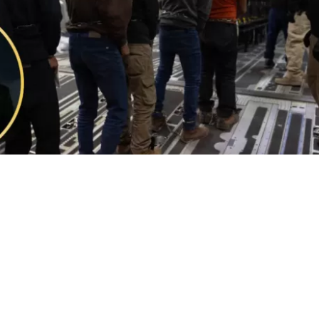
tas a deportados | EFE
VER RESUMEN
el presidente Donald Trump busca contratar a una empr
ue y localice en México, Guatemala y Honduras qui
dos
o salieron voluntariamente de EEUU y que
aún tien