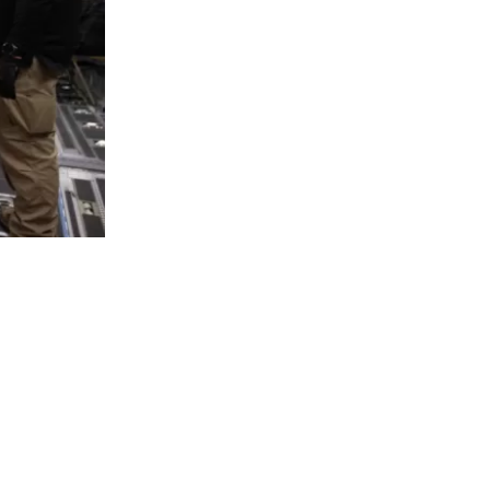
2654
visitas
esa privada
enes han
en multas