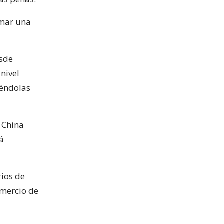
omar una
esde
nivel
iéndolas
, China
rá
rios de
omercio de