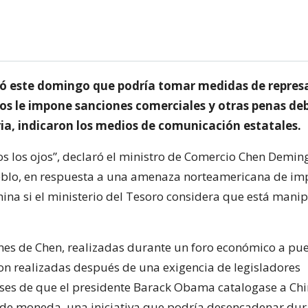
ió este domingo que podría tomar medidas de represal
os le impone sanciones comerciales y otras penas deb
ia, indicaron los medios de comunicación estatales.
s los ojos”, declaró el ministro de Comercio Chen Deming
eblo, en respuesta a una amenaza norteamericana de im
hina si el ministerio del Tesoro considera que está mani
nes de Chen, realizadas durante un foro económico a pu
ron realizadas después de una exigencia de legisladores
es de que el presidente Barack Obama catalogase a Chi
e moneda, una iniciativa que podría desencadenar dur