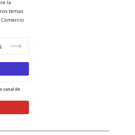
re la
tros temas
e Comercio
s
o canal de