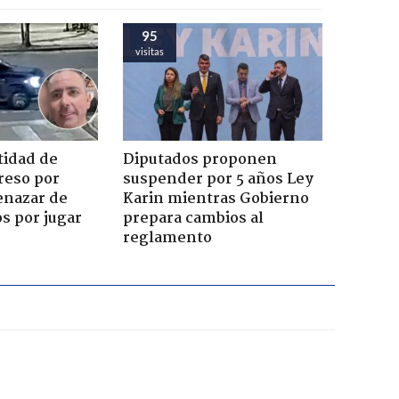
95
visitas
tidad de
Diputados proponen
reso por
suspender por 5 años Ley
enazar de
Karin mientras Gobierno
s por jugar
prepara cambios al
reglamento