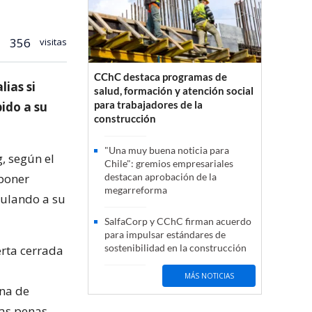
356
visitas
CChC destaca programas de
ias si
salud, formación y atención social
para trabajadores de la
ido a su
construcción
"Una muy buena noticia para
, según el
Chile": gremios empresariales
poner
destacan aprobación de la
megarreforma
pulando a su
SalfaCorp y CChC firman acuerdo
para impulsar estándares de
sostenibilidad en la construcción
erta cerrada
MÁS NOTICIAS
na de
as penas.