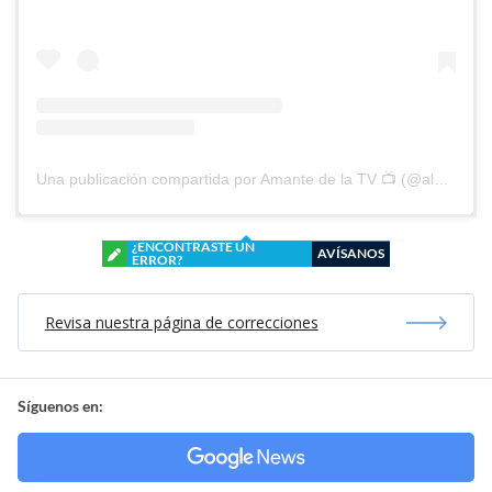
Una publicación compartida por Amante de la TV 📺 (@alguien_te_observa)
¿ENCONTRASTE UN
AVÍSANOS
ERROR?
Revisa nuestra página de correcciones
Síguenos en: