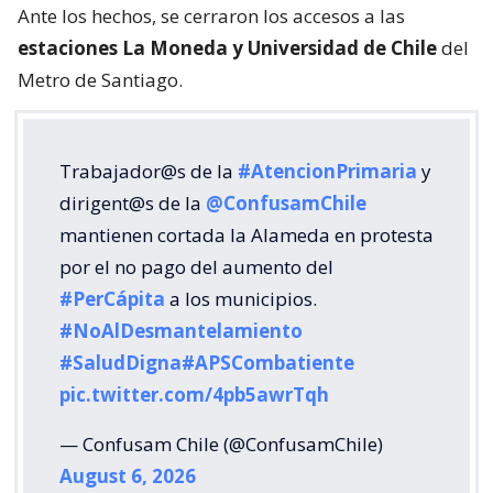
Ante los hechos, se cerraron los accesos a las
estaciones La Moneda y Universidad de Chile
del
Metro de Santiago.
Trabajador@s de la
#AtencionPrimaria
y
dirigent@s de la
@ConfusamChile
mantienen cortada la Alameda en protesta
por el no pago del aumento del
#PerCápita
a los municipios.
#NoAlDesmantelamiento
#SaludDigna
#APSCombatiente
pic.twitter.com/4pb5awrTqh
— Confusam Chile (@ConfusamChile)
August 6, 2026