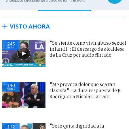
VISTO AHORA
"Se siente como vivir abuso sexual
245
visitas
infantil": El descargo de alcaldesa
de La Cruz por audio filtrado
"Me provoca dolor que sea tan
140
visitas
clasista": La dura respuesta de JC
Rodríguez a Nicolás Larraín
"Se le quita dignidad a la
112