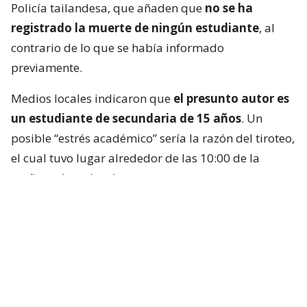
Policía tailandesa, que añaden que
no se ha
registrado la muerte de ningún estudiante
, al
contrario de lo que se había informado
previamente.
Medios locales indicaron que
el presunto autor es
un estudiante de secundaria de 15 años
. Un
posible “estrés académico” sería la razón del tiroteo,
el cual tuvo lugar alrededor de las 10:00 de la
mañana, hora local.
Las autoridades indicaron que el sospechoso se
encontraba dentro de la sala de computadores del
colegio, identificado por medios locales como la
Escuela Debsirin Nonthaburi,
situada unos 15
kilómetros al noroeste de la capital tailandesa.