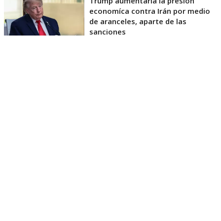
Trump aumentaría la presión
economíca contra Irán por medio
de aranceles, aparte de las
sanciones
La Casa Blanca afirmó que la medida busca reducir
la dependencia de proveedores extranjeros de
materiales estratégicos, fortalecer la capacidad
manufacturera estadounidense y garantizar el
abastecimiento para industrias vinculadas a la
energía y las tecnologías avanzadas.
La medida quedó plasmada en una proclamación
presidencial difundida por la Casa Blanca, que se
basa en una investigación del Departamento de
Comercio realizada bajo la Sección 232 de la Ley de