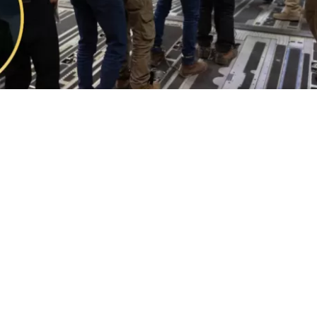
tas a deportados | EFE
VER RESUMEN
el presidente Donald Trump busca contratar a una empr
ue y localice en México, Guatemala y Honduras qui
dos
o salieron voluntariamente de EEUU y que
aún tien
pendientes de pago.
Aduanas y Protección Fronteriza (CBP, en inglés) explica 