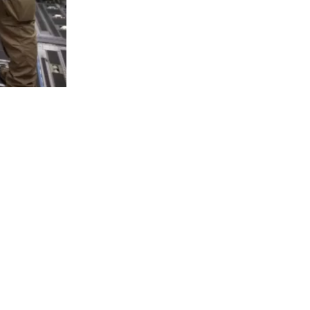
3247
visitas
esa privada
enes han
en multas
en una