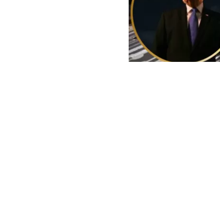
EEUU buscaría cobrar mul
El Gobierno d
para que
busq
sido deporta
migratorias 
La Oficina de 