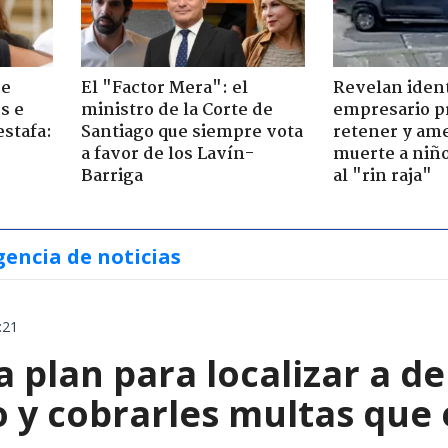
de
El "Factor Mera": el
Revelan iden
s e
ministro de la Corte de
empresario p
estafa:
Santiago que siempre vota
retener y am
a favor de los Lavín-
muerte a niño
Barriga
al "rin raja"
gencia de noticias
:21
a plan para localizar a d
o y cobrarles multas que