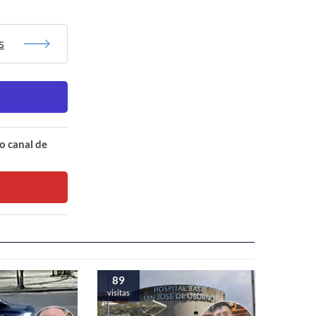
s
o canal de
89
visitas