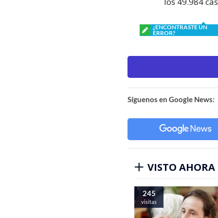
los 49.984 cas
¿ENCONTRASTE UN
ERROR?
Síguenos en Google News:
VISTO AHORA
245
visitas