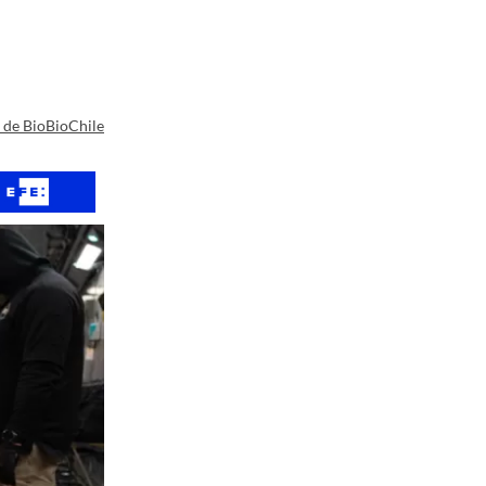
a de BioBioChile