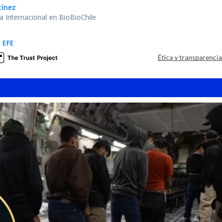
tínez
ea Internacional en BioBioChile
 EFE
Ética y transparenci