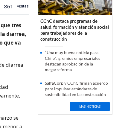
861
visitas
CChC destaca programas de
 que tres
salud, formación y atención social
para trabajadores de la
la diarrea,
construcción
lo que va
"Una muy buena noticia para
Chile": gremios empresariales
de diarrea
destacan aprobación de la
megarreforma
SalfaCorp y CChC firman acuerdo
edad
para impulsar estándares de
sostenibilidad en la construcción
ivamente,
MÁS NOTICIAS
marzo se
ra menor a