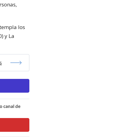
rsonas,
ntempla los
) y La
s
o canal de