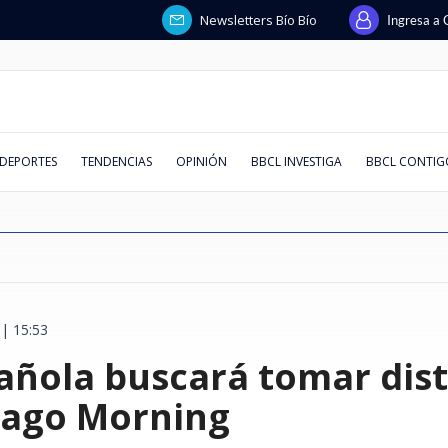
Newsletters Bío Bío
Ingresa a 
DEPORTES
TENDENCIAS
OPINIÓN
BBCL INVESTIGA
BBCL CONTIG
| 15:53
steban busca
ja por
spaña,
ando en
 con la
que reformar
cios
Coquimbo vs
Intento de asalto afectó a
Ataque con explosivos lanzados
Huawei responde a solicitud de
Quién era Jorge Messi: la
Chile deja atrás a España,
Conversar la lectura
El "Factor Mera": el ministro de
De los 30 °C a los -8 °C: revisa
Juzgado decr
Comunidad Pa
Kast evita a
Superclásico
La chilena qu
Cuando la pie
"Hueón, tene
Emiten Alert
añola buscará tomar dist
lones
y se reúne con
 en
aldés marcó
uro posible
 que leerla
eo extorsivo
ra juegan y
escolta de exministro Luis
desde drones dejó un policía
liquidación en Chile: afirma que
historia del padre de Lionel y su
Francia y Argentina en
la Corte de Santiago que siempre
AQUÍ el pronóstico de la DMC
preventiva p
dichos de emb
Ley Karin per
Colo derrotó
para ir a Mia
vitrina: ref
Silber devela
falla en cint
irregulares a
rismo y entra
 para Vélez
una madre y
de fiscales
o?
Cordero en Vitacura: hay 5
muerto en Colombia
fue retirada y que deuda estaba
rol clave en carrera del crack
recuperación del turismo y entra
vota a favor de los Lavín-Barriga
para este fin de semana en Chile
de secuestrar
muertos en G
leyes se pue
invicto en el
vida de millo
cultural ucr
entre Vargas
alpinismo: r
detenidos
pagada
argentino
al top 10 mundial
Santa Bárbar
evidencia"
serlo"
Migueles
afectados
iago Morning