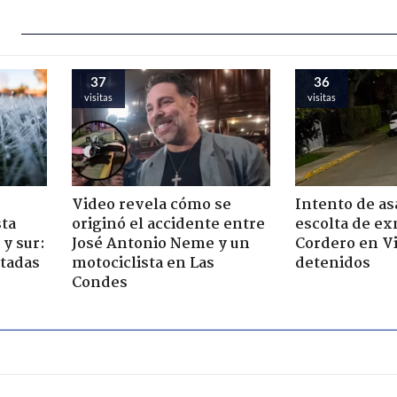
37
36
visitas
visitas
Video revela cómo se
Intento de asa
sta
originó el accidente entre
escolta de ex
y sur:
José Antonio Neme y un
Cordero en Vi
ctadas
motociclista en Las
detenidos
Condes