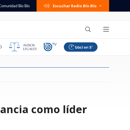
Escuchar Radio Bío Bío
Comunidad Bío Bío
O
eta prisión
lestina responde a
poyar suspensión de
 femenino: Colo
e cambió su trabajo
dra se niega a ser
mos familia":
a de seguridad por
Una persona fallecida y tres
Hunter Biden revela que cáncer
Banco Falabella anuncia cuenta
Paliza en Talcahuano: Everton
Ítalo Zúñiga recuerda los años
¿Cambio de política migratoria o
Trama penal contra AIEP:
Se viene el horario de verano
ancia como líder
ara sujeto acusado
ajador israelí por
o afirma que "las
 a La U y mantuvo su
mi: "Te entrega la
ormas del patrimonio
 ante fiscalía pelea
a de escalada y
lesionados deja accidente en
de Joe Biden hizo metástasis a
corriente con apertura online y
goleó a Huachipato y recuperó
en que odió el "me están
continuidad incómoda?
querella destapa
2026: revisa cuándo será el
 y violar a mujer en
aza: "Carecen de
den perfeccionar"
 torneo
nario, pero sin
aniano
 y Lagos por pagos a
evisa aquí modelos
ruta que conecta Talca y San
los huesos: "Es doloroso y
mantención $0 permanente
terreno en la Liga de Primera
hueveando": "Sentía que era
contradicciones sobre los
cambio de hora según nuevo
a
Clemente
debilitante"
bullying"
pagarés de miles de alumnos
decreto