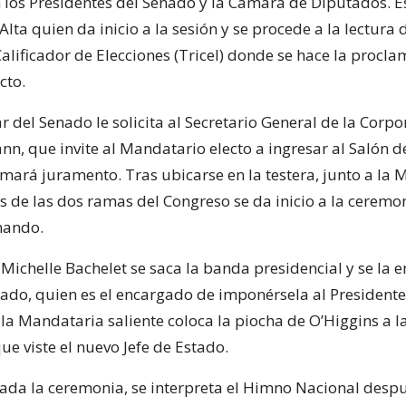
os Presidentes del Senado y la Cámara de Diputados. Es 
lta quien da inicio a la sesión y se procede a la lectura 
alificador de Elecciones (Tricel) donde se hace la procla
cto.
ar del Senado le solicita al Secretario General de la Corpo
nn, que invite al Mandatario electo a ingresar al Salón 
omará juramento. Tras ubicarse en la testera, junto a la 
es de las dos ramas del Congreso se da inicio a la ceremo
mando.
Michelle Bachelet se saca la banda presidencial y se la e
enado, quien es el encargado de imponérsela al President
 la Mandataria saliente coloca la piocha de O’Higgins a 
ue viste el nuevo Jefe de Estado.
zada la ceremonia, se interpreta el Himno Nacional despu