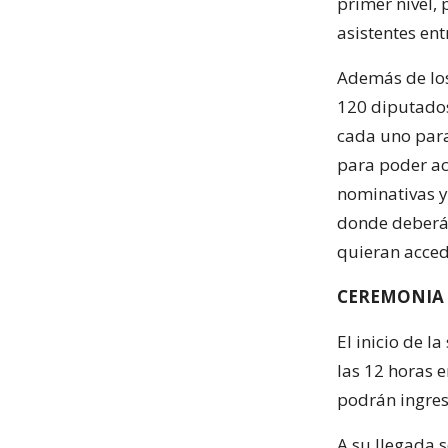
primer nivel, 
asistentes en
Además de los
120 diputados
cada uno para
para poder ac
nominativas y
donde deberá s
quieran accede
CEREMONIA
El inicio de 
las 12 horas e
podrán ingres
A su llegada 