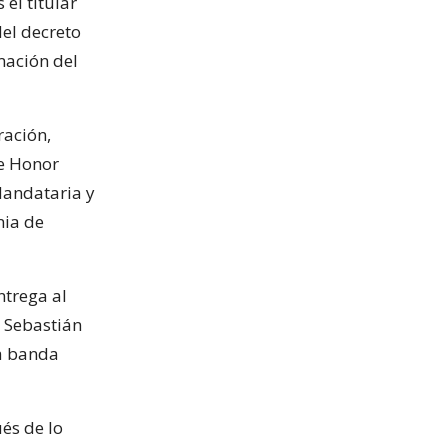
el titular
del decreto
mación del
ración,
de Honor
Mandataria y
nia de
ntrega al
e Sebastián
la banda
és de lo