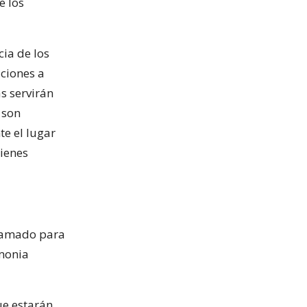
e los
cia de los
aciones a
s servirán
 son
e el lugar
uienes
gramado para
emonia
ue estarán