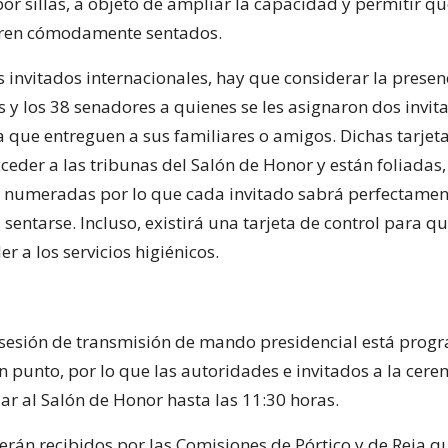
por sillas, a objeto de ampliar la capacidad y permitir qu
tren cómodamente sentados.
 invitados internacionales, hay que considerar la presen
 y los 38 senadores a quienes se les asignaron dos invit
 que entreguen a sus familiares o amigos. Dichas tarjeta
ceder a las tribunas del Salón de Honor y están foliadas,
 numeradas por lo que cada invitado sabrá perfectament
entarse. Incluso, existirá una tarjeta de control para q
r a los servicios higiénicos.
la sesión de transmisión de mando presidencial está pro
n punto, por lo que las autoridades e invitados a la cer
ar al Salón de Honor hasta las 11:30 horas.
serán recibidos por las Comisiones de Pórtico y de Reja q