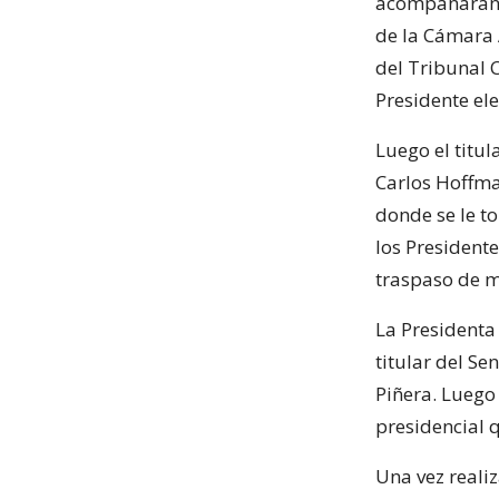
acompañarán l
de la Cámara A
del Tribunal C
Presidente ele
Luego el titul
Carlos Hoffma
donde se le t
los President
traspaso de 
La Presidenta 
titular del S
Piñera. Luego
presidencial q
Una vez reali