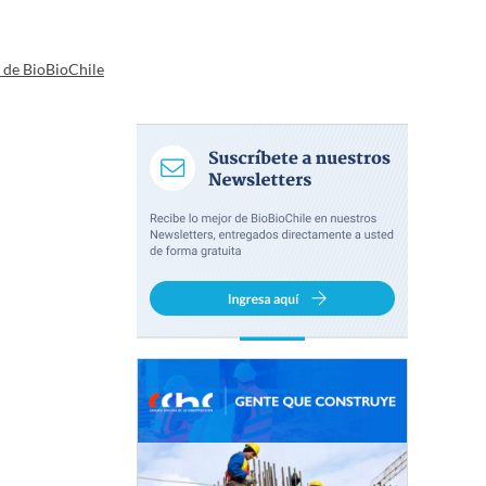
a de BioBioChile