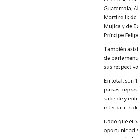
Guatemala, Ál
Martinelli; de
Mujica y de Bo
Príncipe Felip
También asist
de parlamenta
sus respectiv
En total, son 
países, repre
saliente y en
internacionale
Dado que el S
oportunidad s