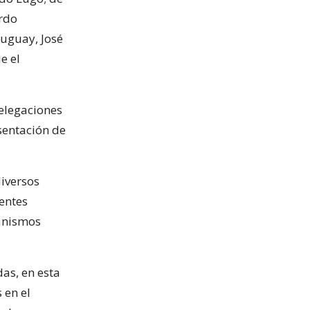
rdo
ruguay, José
e el
delegaciones
sentación de
diversos
dentes
ganismos
as, en esta
 en el