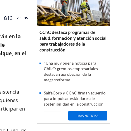
813
visitas
CChC destaca programas de
rán en la
salud, formación y atención social
para trabajadores de la
le
construcción
ique, en el
"Una muy buena noticia para
Chile": gremios empresariales
destacan aprobación de la
megarreforma
istencia
SalfaCorp y CChC firman acuerdo
para impulsar estándares de
 quienes
sostenibilidad en la construcción
rticipar en
MÁS NOTICIAS
ndo Lugo; de