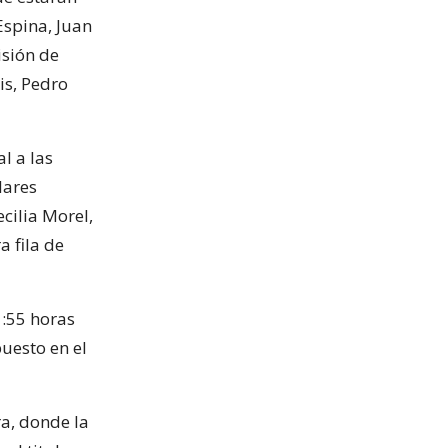
Espina, Juan
isión de
is, Pedro
l a las
lares
cilia Morel,
a fila de
1:55 horas
puesto en el
ra, donde la