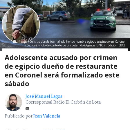
Imagen del sitio donde fue hallado herido hombre egipcio asesinado en Coronel
(Cedida); y foto de contexto de un detenido (Agencia UNO) | Edición BBCL
Adolescente acusado por crimen
de egipcio dueño de restaurante
en Coronel será formalizado este
sábado
José Manuel Lagos
Corresponsal Radio El Carbón de Lota
Publicado por
Jean Valencia