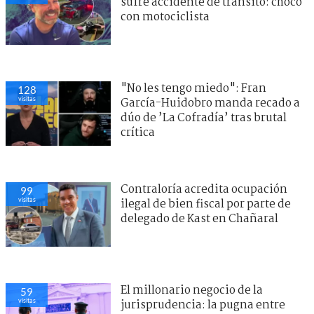
sufre accidente de tránsito: chocó
con motociclista
"No les tengo miedo": Fran
128
visitas
García-Huidobro manda recado a
dúo de ’La Cofradía’ tras brutal
crítica
Contraloría acredita ocupación
99
visitas
ilegal de bien fiscal por parte de
delegado de Kast en Chañaral
El millonario negocio de la
59
visitas
jurisprudencia: la pugna entre