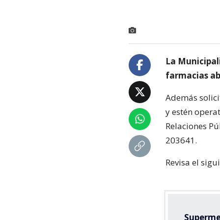
La Municipal
farmacias abi
Además solici
y estén opera
Relaciones Pú
203641.
Revisa el sigu
Superme