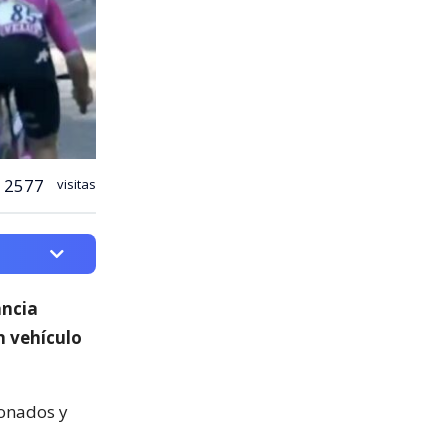
2577
visitas
ancia
n vehículo
ionados y