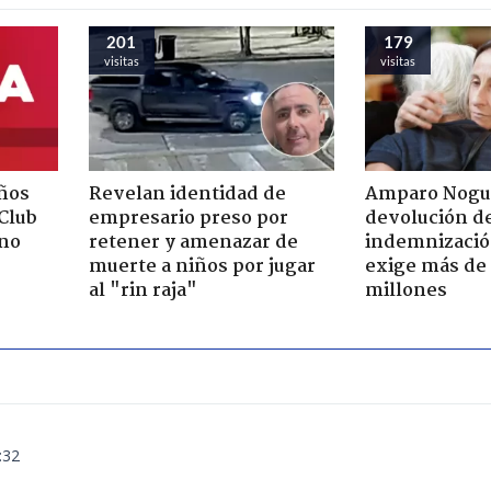
201
179
visitas
visitas
ños
Revelan identidad de
Amparo Nogu
"Club
empresario preso por
devolución d
rno
retener y amenazar de
indemnización
muerte a niños por jugar
exige más de
al "rin raja"
millones
:32