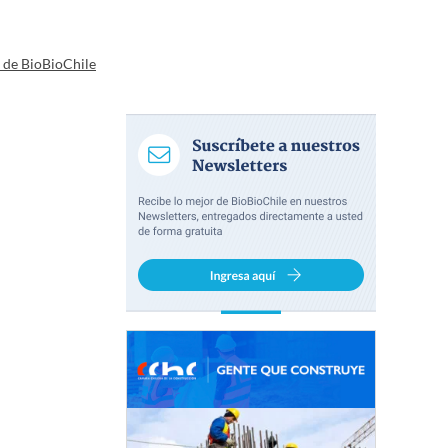
a de BioBioChile