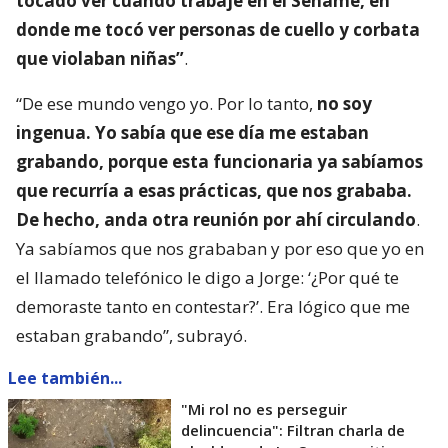
tocado ver cuando trabajé en el Sename, en
donde me tocó ver personas de cuello y corbata
que violaban niñas”
.
“De ese mundo vengo yo. Por lo tanto,
no soy
ingenua. Yo sabía que ese día me estaban
grabando, porque esta funcionaria ya sabíamos
que recurría a esas prácticas, que nos grababa.
De hecho, anda otra reunión por ahí circulando
.
Ya sabíamos que nos grababan y por eso que yo en
el llamado telefónico le digo a Jorge: ‘¿Por qué te
demoraste tanto en contestar?’. Era lógico que me
estaban grabando”, subrayó.
Lee también...
"Mi rol no es perseguir
delincuencia": Filtran charla de