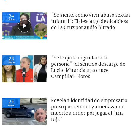
"Se siente como vivir abuso sexual
34
visitas
infantil": El descargo de alcaldesa
de La Cruz por audio filtrado
"Se le quita dignidad a la
28
visitas
persona": el sentido descargo de
Lucho Miranda tras cruce
Campillai-Flores
Revelan identidad de empresario
25
visitas
preso por retener y amenazar de
muerte a niños por jugar al "rin
raja"