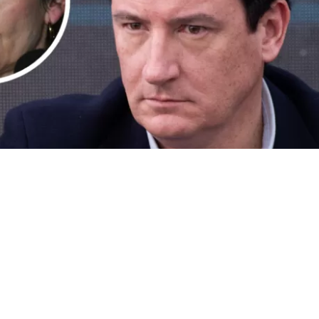
VER RESUMEN
del Interior
Carolina Tohá
cuestionó parte de la agenda
pulsada por el presidente
José Antonio Kast
, particula
 Gobierno para modificar la Constitución y establecer 
 protección de la seguridad de las personas.