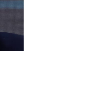
870
visitas
 de
rmente la
como deber