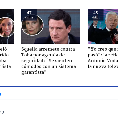
47
45
visitas
visitas
veló
Squella arremete contra
"Yo creo que
rido
Tohá por agenda de
pasó": la ref
aba
seguridad: "Se sienten
Antonio Voda
clista
cómodos con un sistema
la nueva tele
garantista"
a
:13