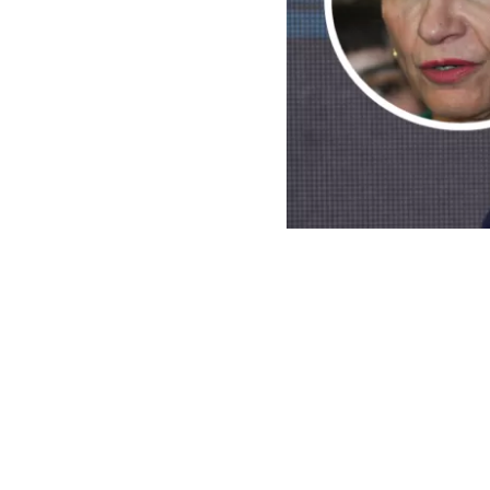
AGENCIA UNO.
La exministra 
seguridad im
propuesta del
del Estado la