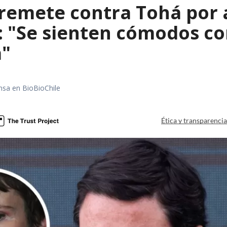
rremete contra Tohá por
: "Se sienten cómodos co
a"
nsa en BioBioChile
Ética y transparenci